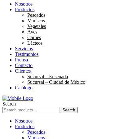
r
Nosotros
c
Productos
h
Pescados
Mariscos
Vegetales
Aves
Carnes
Lácteos
Servicios
Testimonios
Prensa
Contacto
Clientes
Sucursal – Ensenada
Sucursal – Ciudad de México
Catálogo
Search
Search
Nosotros
Productos
Pescados
Mariscos