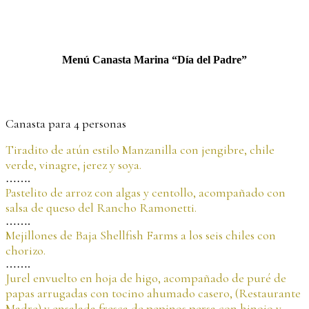
Menú Canasta Marina “Día del Padre”
Canasta para 4 personas
Tiradito de atún estilo Manzanilla con jengibre, chile
verde, vinagre, jerez y soya.
…….
Pastelito de arroz con algas y centollo, acompañado con
salsa de queso del Rancho Ramonetti.
…….
Mejillones de Baja Shellfish Farms a los seis chiles con
chorizo.
…….
Jurel envuelto en hoja de higo, acompañado de puré de
papas arrugadas con tocino ahumado casero, (Restaurante
Madre) y ensalada fresca de pepinos persa con hinojo y