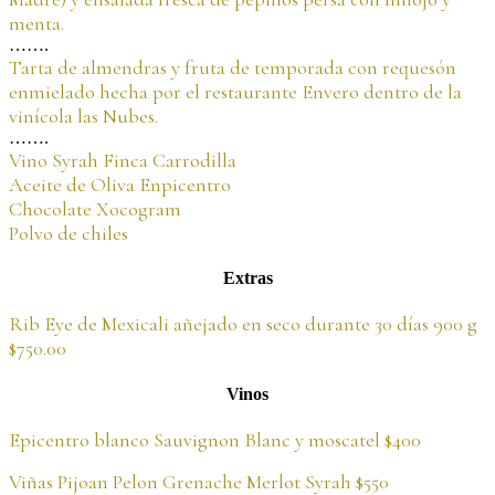
menta.
…….
Tarta de almendras y fruta de temporada con requesón
enmielado hecha por el restaurante Envero dentro de la
vinícola las Nubes.
…….
Vino Syrah Finca Carrodilla
Aceite de Oliva Enpicentro
Chocolate Xocogram
Polvo de chiles
Extras
Rib Eye de Mexicali añejado en seco durante 30 días 900 g
$750.00
Vinos
Epicentro blanco Sauvignon Blanc y moscatel $400
Viñas Pijoan Pelon Grenache Merlot Syrah $550