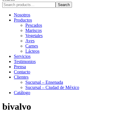
r
Search
c
h
Nosotros
Productos
Pescados
Mariscos
Vegetales
Aves
Carnes
Lácteos
Servicios
Testimonios
Prensa
Contacto
Clientes
Sucursal – Ensenada
Sucursal – Ciudad de México
Catálogo
bivalvo