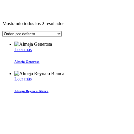
Mostrando todos los 2 resultados
Leer más
Almeja Generosa
Leer más
Almeja Reyna o Blanca
DIRECCIÓN ENSENADA
Calle 10, #235, Col. El Sauzal
de Rodríguez, Ensenada B.C.
C.P. 22760
DIRECCIÓN CDMX