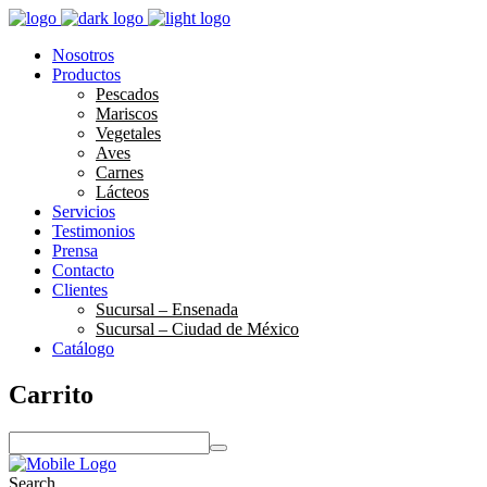
Nosotros
Productos
Pescados
Mariscos
Vegetales
Aves
Carnes
Lácteos
Servicios
Testimonios
Prensa
Contacto
Clientes
Sucursal – Ensenada
Sucursal – Ciudad de México
Catálogo
Carrito
S
e
a
Search