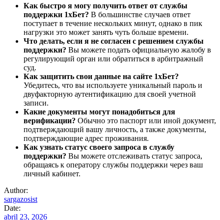
Как быстро я могу получить ответ от службы
поддержки 1хБет?
В большинстве случаев ответ
поступает в течение нескольких минут, однако в пик
нагрузки это может занять чуть больше времени.
Что делать, если я не согласен с решением службы
поддержки?
Вы можете подать официальную жалобу в
регулирующий орган или обратиться в арбитражный
суд.
Как защитить свои данные на сайте 1хБет?
Убедитесь, что вы используете уникальный пароль и
двуфакторную аутентификацию для своей учетной
записи.
Какие документы могут понадобиться для
верификации?
Обычно это паспорт или иной документ,
подтверждающий вашу личность, а также документы,
подтверждающие адрес проживания.
Как узнать статус своего запроса в службу
поддержки?
Вы можете отслеживать статус запроса,
обращаясь к оператору службы поддержки через ваш
личный кабинет.
Author:
sargazosist
Date:
abril 23, 2026