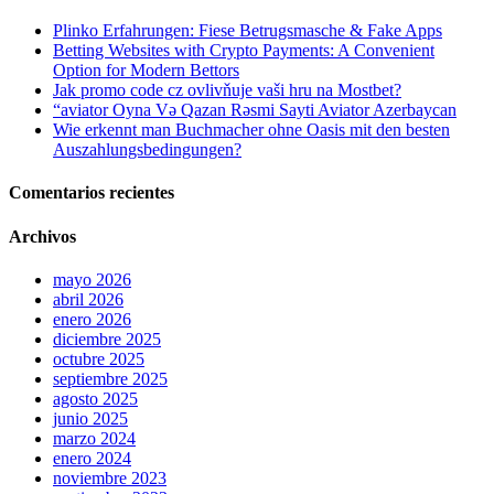
Plinko Erfahrungen: Fiese Betrugsmasche & Fake Apps
Betting Websites with Crypto Payments: A Convenient
Option for Modern Bettors
Jak promo code cz ovlivňuje vaši hru na Mostbet?
“aviator Oyna Və Qazan Rəsmi Sayti Aviator Azerbaycan
Wie erkennt man Buchmacher ohne Oasis mit den besten
Auszahlungsbedingungen?
Comentarios recientes
Archivos
mayo 2026
abril 2026
enero 2026
diciembre 2025
octubre 2025
septiembre 2025
agosto 2025
junio 2025
marzo 2024
enero 2024
noviembre 2023