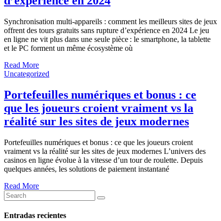
d’expérience en 2024
Synchronisation multi‑appareils : comment les meilleurs sites de jeux
offrent des tours gratuits sans rupture d’expérience en 2024 Le jeu
en ligne ne vit plus dans une seule pièce : le smartphone, la tablette
et le PC forment un même écosystème où
Read More
Uncategorized
Portefeuilles numériques et bonus : ce
que les joueurs croient vraiment vs la
réalité sur les sites de jeux modernes
Portefeuilles numériques et bonus : ce que les joueurs croient
vraiment vs la réalité sur les sites de jeux modernes L’univers des
casinos en ligne évolue à la vitesse d’un tour de roulette. Depuis
quelques années, les solutions de paiement instantané
Read More
Search
for:
Entradas recientes