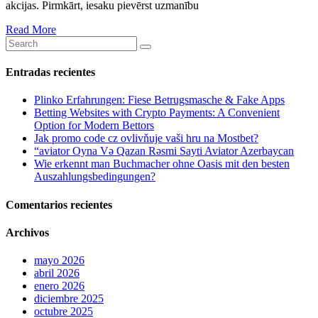
akcijas. Pirmkārt, iesaku pievērst uzmanību
Read More
Search
for:
Entradas recientes
Plinko Erfahrungen: Fiese Betrugsmasche & Fake Apps
Betting Websites with Crypto Payments: A Convenient
Option for Modern Bettors
Jak promo code cz ovlivňuje vaši hru na Mostbet?
“aviator Oyna Və Qazan Rəsmi Sayti Aviator Azerbaycan
Wie erkennt man Buchmacher ohne Oasis mit den besten
Auszahlungsbedingungen?
Comentarios recientes
Archivos
mayo 2026
abril 2026
enero 2026
diciembre 2025
octubre 2025