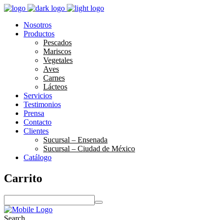
Nosotros
Productos
Pescados
Mariscos
Vegetales
Aves
Carnes
Lácteos
Servicios
Testimonios
Prensa
Contacto
Clientes
Sucursal – Ensenada
Sucursal – Ciudad de México
Catálogo
Carrito
S
e
a
Search