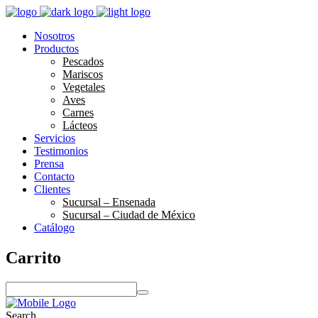
Nosotros
Productos
Pescados
Mariscos
Vegetales
Aves
Carnes
Lácteos
Servicios
Testimonios
Prensa
Contacto
Clientes
Sucursal – Ensenada
Sucursal – Ciudad de México
Catálogo
Carrito
S
e
a
Search