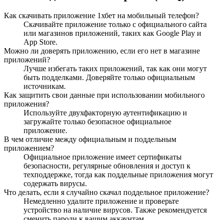
Как скачивать приложение 1хбет на мобильный телефон?
Скачивайте приложение только с официального сайта
или магазинов приложений, таких как Google Play и
App Store.
Можно ли доверять приложению, если его нет в магазине
приложений?
Лучше избегать таких приложений, так как они могут
быть подделками. Доверяйте только официальным
источникам.
Как защитить свои данные при использовании мобильного
приложения?
Используйте двухфакторную аутентификацию и
загружайте только безопасное официальное
приложение.
В чем отличие между официальным и поддельным
приложением?
Официальное приложение имеет сертификаты
безопасности, регулярные обновления и доступ к
техподдержке, тогда как поддельные приложения могут
содержать вирусы.
Что делать, если я случайно скачал поддельное приложение?
Немедленно удалите приложение и проверьте
устройство на наличие вирусов. Также рекомендуется
сменить пароли к вашим аккаунтам.