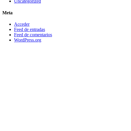
Uncategorized
Meta
Acceder
Feed de entradas
Feed de comentarios
WordPress.org
DIRECCIÓN ENSENADA
Calle 10, #235, Col. El Sauzal
de Rodríguez, Ensenada B.C.
C.P. 22760
DIRECCIÓN CDMX
Sierra Santa Rosa Nº exterior 49, Reforma Social, Miguel Hidalgo CDMX
C.P. 11650
CONTACTO
+646 175 8504
ventas@sargazo.com
Lunes – Viernes 8 AM – 5 PM
Sábado 8 AM – 1 PM