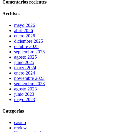
Comentarios recientes
Archivos
mayo 2026
abril 2026
enero 2026
diciembre 2025
octubre 2025
septiembre 2025
agosto 2025
junio 2025
marzo 2024
enero 2024
noviembre 2023
septiembre 2023
agosto 2023
junio 2023
mayo 2023
Categorías
casino
review