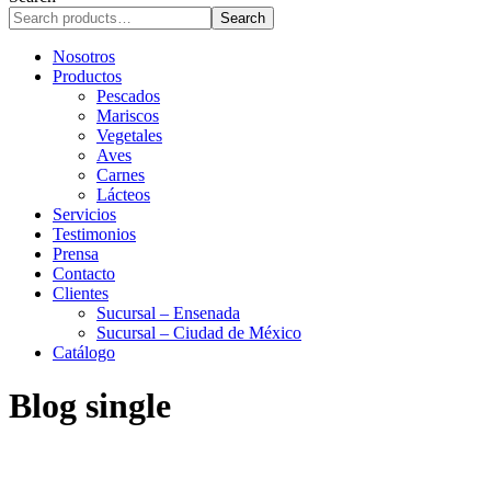
r
Search
c
h
Nosotros
Productos
Pescados
Mariscos
Vegetales
Aves
Carnes
Lácteos
Servicios
Testimonios
Prensa
Contacto
Clientes
Sucursal – Ensenada
Sucursal – Ciudad de México
Catálogo
Blog single