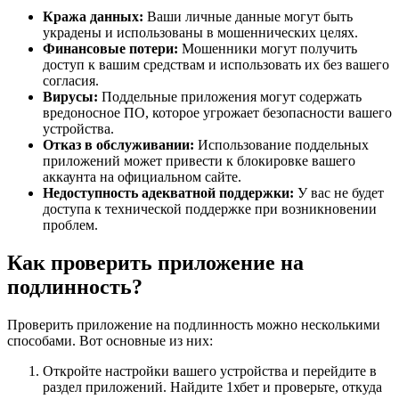
Кража данных:
Ваши личные данные могут быть
украдены и использованы в мошеннических целях.
Финансовые потери:
Мошенники могут получить
доступ к вашим средствам и использовать их без вашего
согласия.
Вирусы:
Поддельные приложения могут содержать
вредоносное ПО, которое угрожает безопасности вашего
устройства.
Отказ в обслуживании:
Использование поддельных
приложений может привести к блокировке вашего
аккаунта на официальном сайте.
Недоступность адекватной поддержки:
У вас не будет
доступа к технической поддержке при возникновении
проблем.
Как проверить приложение на
подлинность?
Проверить приложение на подлинность можно несколькими
способами. Вот основные из них:
Откройте настройки вашего устройства и перейдите в
раздел приложений. Найдите 1хбет и проверьте, откуда