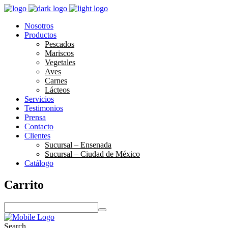
Nosotros
Productos
Pescados
Mariscos
Vegetales
Aves
Carnes
Lácteos
Servicios
Testimonios
Prensa
Contacto
Clientes
Sucursal – Ensenada
Sucursal – Ciudad de México
Catálogo
Carrito
S
e
a
Search