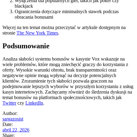
Wyłączenia dla popularnych gier, takich jak poker czy
blackjack
Ograniczenia dotyczące minimalnych stawek podczas
obracania bonusami
Więcej na ten temat można przeczytać w artykule dostępnym na
stronie
The New York Times
.
Podsumowanie
Analiza słabości systemu bonusów w kasynie Vox wskazuje na
wiele problemów, które mogą zniechęcić graczy do korzystania z
oferty. Wysokie warunki obrotu, brak transparentności oraz
negatywne opinie mogą wpłynąć na decyzje potencjalnych
klientów. Zrozumienie tych słabości pozwala graczom na
podejmowanie lepszych wyborów w przyszłym korzystaniu z usług
kasyn internetowych. Zachęcamy również do śledzenia dyskusji na
temat bonusów na platformach społecznościowych, takich jak
Twitter
czy
LinkedIn
.
Author:
sargazosist
Date:
abril 22, 2026
Share: