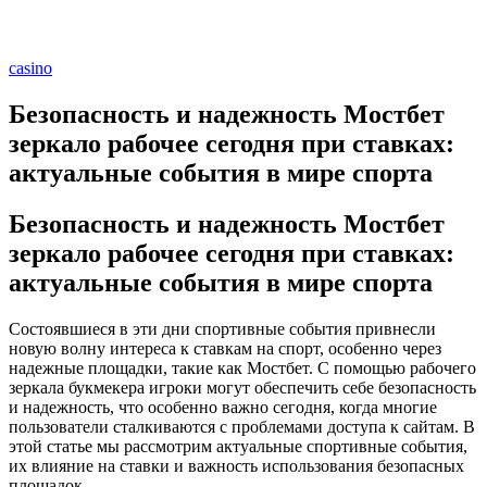
casino
Безопасность и надежность Мостбет
зеркало рабочее сегодня при ставках:
актуальные события в мире спорта
Безопасность и надежность Мостбет
зеркало рабочее сегодня при ставках:
актуальные события в мире спорта
Состоявшиеся в эти дни спортивные события привнесли
новую волну интереса к ставкам на спорт, особенно через
надежные площадки, такие как Мостбет. С помощью рабочего
зеркала букмекера игроки могут обеспечить себе безопасность
и надежность, что особенно важно сегодня, когда многие
пользователи сталкиваются с проблемами доступа к сайтам. В
этой статье мы рассмотрим актуальные спортивные события,
их влияние на ставки и важность использования безопасных
площадок.