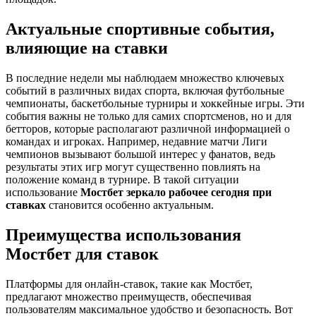
Актуальные спортивные события,
влияющие на ставки
В последние недели мы наблюдаем множество ключевых
событий в различных видах спорта, включая футбольные
чемпионаты, баскетбольные турниры и хоккейные игры. Эти
события важны не только для самих спортсменов, но и для
бетторов, которые располагают различной информацией о
командах и игроках. Например, недавние матчи Лиги
чемпионов вызывают большой интерес у фанатов, ведь
результаты этих игр могут существенно повлиять на
положение команд в турнире. В такой ситуации
использование
Мостбет зеркало рабочее сегодня при
ставках
становится особенно актуальным.
Преимущества использования
Мостбет для ставок
Платформы для онлайн-ставок, такие как Мостбет,
предлагают множество преимуществ, обеспечивая
пользователям максимальное удобство и безопасность. Вот