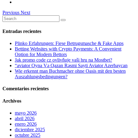
Previous
Next
Search
for:
Entradas recientes
Plinko Erfahrungen: Fiese Betrugsmasche & Fake Apps
Betting Websites with Crypto Payments: A Convenient
Option for Modern Bettors
Jak promo code cz ovlivňuje vaši hru na Mostbet?
“aviator Oyna Və Qazan Rəsmi Sayti Aviator Azerbaycan
Wie erkennt man Buchmacher ohne Oasis mit den besten
Auszahlungsbedingungen?
Comentarios recientes
Archivos
mayo 2026
abril 2026
enero 2026
diciembre 2025
octubre 2025