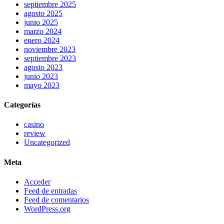
septiembre 2025
agosto 2025
junio 2025
marzo 2024
enero 2024
noviembre 2023
septiembre 2023
agosto 2023
junio 2023
mayo 2023
Categorías
casino
review
Uncategorized
Meta
Acceder
Feed de entradas
Feed de comentarios
WordPress.org