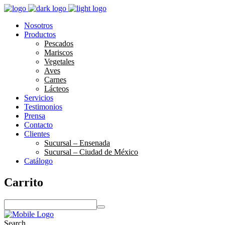
Nosotros
Productos
Pescados
Mariscos
Vegetales
Aves
Carnes
Lácteos
Servicios
Testimonios
Prensa
Contacto
Clientes
Sucursal – Ensenada
Sucursal – Ciudad de México
Catálogo
Carrito
S
e
a
Search