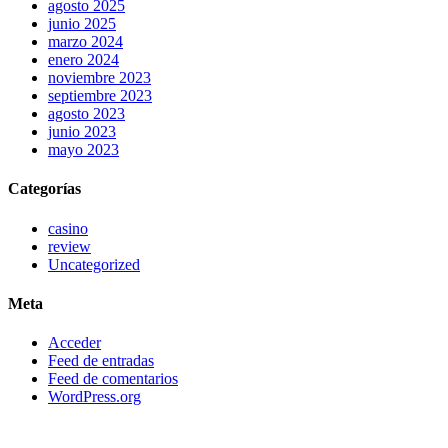
agosto 2025
junio 2025
marzo 2024
enero 2024
noviembre 2023
septiembre 2023
agosto 2023
junio 2023
mayo 2023
Categorías
casino
review
Uncategorized
Meta
Acceder
Feed de entradas
Feed de comentarios
WordPress.org
DIRECCIÓN ENSENADA