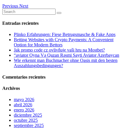
Previous
Next
Search
for:
Entradas recientes
Plinko Erfahrungen: Fiese Betrugsmasche & Fake Apps
Betting Websites with Crypto Payments: A Convenient
Option for Modern Bettors
Jak promo code cz ovlivňuje vaši hru na Mostbet?
“aviator Oyna Və Qazan Rəsmi Sayti Aviator Azerbaycan
Wie erkennt man Buchmacher ohne Oasis mit den besten
Auszahlungsbedingungen?
Comentarios recientes
Archivos
mayo 2026
abril 2026
enero 2026
diciembre 2025
octubre 2025
septiembre 2025