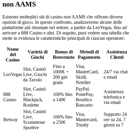
non AAMS
Esistono molteplici siti di casino non AAMS che offrono diverse
opzioni di gioco. In questo confronto, analizzeremo alcune delle
piattaforme più rinomate nel settore, a partire da LeoVegas, fino ad
arrivare a 888 Casino e altri. Di seguito, puoi vedere una tabella che
mette in evidenza le caratteristiche principali di ciascun operatore:
Nome
Varietà di
Bonus di
Metodi di
Assistenza
del
Giochi
Benvenuto
Pagamento
Clienti
Casino
Fino a
Visa,
Slot, Casinò
1000€ +
MasterCard,
24/7 via chat
LeoVegas
Live, Giochi
200 giri
Skrill,
e email
da Tavolo
gratis
Neteller
Slot, Casinò
PayPal,
Assistenza
888
Live,
100% fino
PostePay,
telefonica e
Casino
Blackjack,
a 140€
Bonifico
via email
Roulette
Bancario
Slot, Casinò
Visa,
Supporto 24
Live,
100% fino
Betway
Mastercard,
ore su 24, 7
Scommesse
a 250€
Trustly
giorni su 7
Sportive