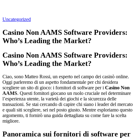
Uncategorized
Casino Non AAMS Software Providers:
Who’s Leading the Market?
Casino Non AAMS Software Providers:
Who’s Leading the Market?
Ciao, sono Matteo Rossi, un esperto nel campo dei casinò online.
Oggi parleremo di un aspetto fondamentale per chi desidera
scegliere un sito di gioco: i fornitori di software per i
Casino Non
AAMS
. Questi fornitori giocano un ruolo cruciale nel determinare
l’esperienza utente, la varietà dei giochi e la sicurezza delle
transazioni. Se stai cercando di capire chi siano i leader del mercato
e quali siti scegliere, sei nel posto giusto. Mentre esploriamo questo
argomento, ti fornirò una guida dettagliata su come fare la scelta
migliore.
Panoramica sui fornitori di software per