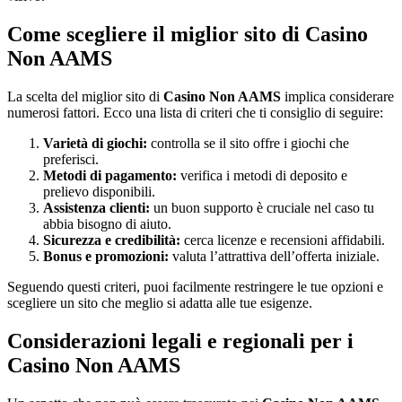
Come scegliere il miglior sito di Casino
Non AAMS
La scelta del miglior sito di
Casino Non AAMS
implica considerare
numerosi fattori. Ecco una lista di criteri che ti consiglio di seguire:
Varietà di giochi:
controlla se il sito offre i giochi che
preferisci.
Metodi di pagamento:
verifica i metodi di deposito e
prelievo disponibili.
Assistenza clienti:
un buon supporto è cruciale nel caso tu
abbia bisogno di aiuto.
Sicurezza e credibilità:
cerca licenze e recensioni affidabili.
Bonus e promozioni:
valuta l’attrattiva dell’offerta iniziale.
Seguendo questi criteri, puoi facilmente restringere le tue opzioni e
scegliere un sito che meglio si adatta alle tue esigenze.
Considerazioni legali e regionali per i
Casino Non AAMS