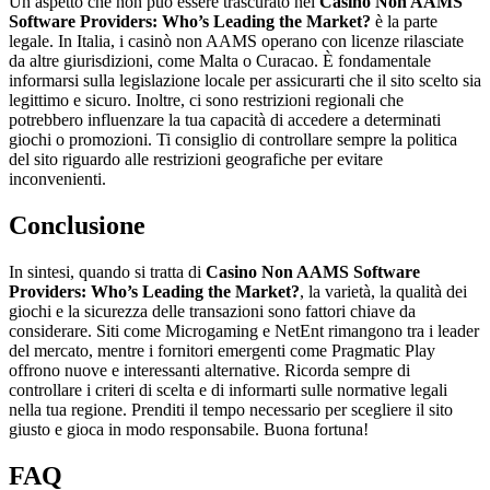
Un aspetto che non può essere trascurato nei
Casino Non AAMS
Software Providers: Who’s Leading the Market?
è la parte
legale. In Italia, i casinò non AAMS operano con licenze rilasciate
da altre giurisdizioni, come Malta o Curacao. È fondamentale
informarsi sulla legislazione locale per assicurarti che il sito scelto sia
legittimo e sicuro. Inoltre, ci sono restrizioni regionali che
potrebbero influenzare la tua capacità di accedere a determinati
giochi o promozioni. Ti consiglio di controllare sempre la politica
del sito riguardo alle restrizioni geografiche per evitare
inconvenienti.
Conclusione
In sintesi, quando si tratta di
Casino Non AAMS Software
Providers: Who’s Leading the Market?
, la varietà, la qualità dei
giochi e la sicurezza delle transazioni sono fattori chiave da
considerare. Siti come Microgaming e NetEnt rimangono tra i leader
del mercato, mentre i fornitori emergenti come Pragmatic Play
offrono nuove e interessanti alternative. Ricorda sempre di
controllare i criteri di scelta e di informarti sulle normative legali
nella tua regione. Prenditi il tempo necessario per scegliere il sito
giusto e gioca in modo responsabile. Buona fortuna!
FAQ