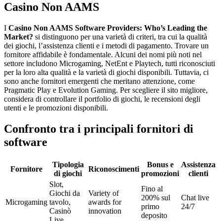
Casino Non AAMS
I
Casino Non AAMS Software Providers: Who’s Leading the
Market?
si distinguono per una varietà di criteri, tra cui la qualità
dei giochi, l’assistenza clienti e i metodi di pagamento. Trovare un
fornitore affidabile è fondamentale. Alcuni dei nomi più noti nel
settore includono Microgaming, NetEnt e Playtech, tutti riconosciuti
per la loro alta qualità e la varietà di giochi disponibili. Tuttavia, ci
sono anche fornitori emergenti che meritano attenzione, come
Pragmatic Play e Evolution Gaming. Per scegliere il sito migliore,
considera di controllare il portfolio di giochi, le recensioni degli
utenti e le promozioni disponibili.
Confronto tra i principali fornitori di
software
Tipologia
Bonus e
Assistenza
Fornitore
Riconoscimenti
di giochi
promozioni
clienti
Slot,
Fino al
Giochi da
Variety of
200% sul
Chat live
Microgaming
tavolo,
awards for
primo
24/7
Casinò
innovation
deposito
Live