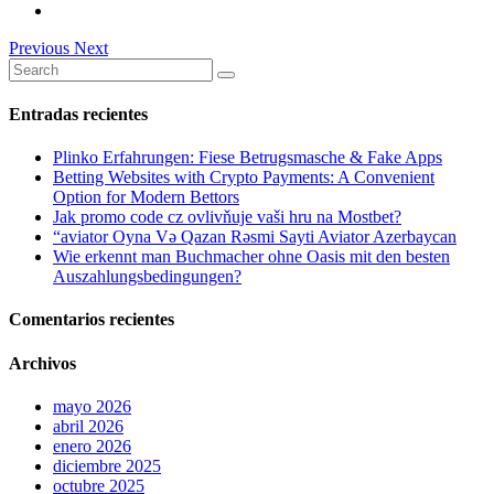
Previous
Next
Search
for:
Entradas recientes
Plinko Erfahrungen: Fiese Betrugsmasche & Fake Apps
Betting Websites with Crypto Payments: A Convenient
Option for Modern Bettors
Jak promo code cz ovlivňuje vaši hru na Mostbet?
“aviator Oyna Və Qazan Rəsmi Sayti Aviator Azerbaycan
Wie erkennt man Buchmacher ohne Oasis mit den besten
Auszahlungsbedingungen?
Comentarios recientes
Archivos
mayo 2026
abril 2026
enero 2026
diciembre 2025
octubre 2025