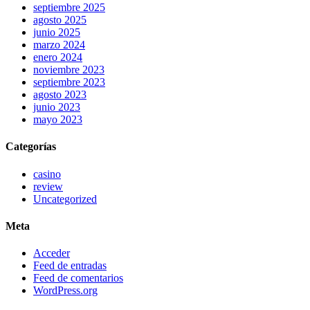
septiembre 2025
agosto 2025
junio 2025
marzo 2024
enero 2024
noviembre 2023
septiembre 2023
agosto 2023
junio 2023
mayo 2023
Categorías
casino
review
Uncategorized
Meta
Acceder
Feed de entradas
Feed de comentarios
WordPress.org