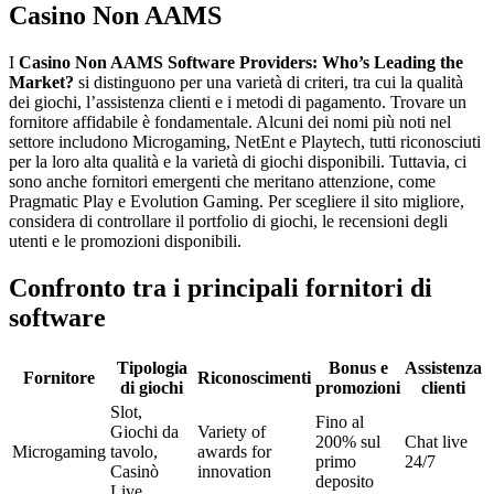
Casino Non AAMS
I
Casino Non AAMS Software Providers: Who’s Leading the
Market?
si distinguono per una varietà di criteri, tra cui la qualità
dei giochi, l’assistenza clienti e i metodi di pagamento. Trovare un
fornitore affidabile è fondamentale. Alcuni dei nomi più noti nel
settore includono Microgaming, NetEnt e Playtech, tutti riconosciuti
per la loro alta qualità e la varietà di giochi disponibili. Tuttavia, ci
sono anche fornitori emergenti che meritano attenzione, come
Pragmatic Play e Evolution Gaming. Per scegliere il sito migliore,
considera di controllare il portfolio di giochi, le recensioni degli
utenti e le promozioni disponibili.
Confronto tra i principali fornitori di
software
Tipologia
Bonus e
Assistenza
Fornitore
Riconoscimenti
di giochi
promozioni
clienti
Slot,
Fino al
Giochi da
Variety of
200% sul
Chat live
Microgaming
tavolo,
awards for
primo
24/7
Casinò
innovation
deposito
Live