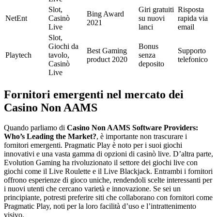
Slot,
Giri gratuiti
Risposta
Bing Award
NetEnt
Casinò
su nuovi
rapida via
2021
Live
lanci
email
Slot,
Giochi da
Bonus
Best Gaming
Supporto
Playtech
tavolo,
senza
product 2020
telefonico
Casinò
deposito
Live
Fornitori emergenti nel mercato dei
Casino Non AAMS
Quando parliamo di
Casino Non AAMS Software Providers:
Who’s Leading the Market?
, è importante non trascurare i
fornitori emergenti. Pragmatic Play è noto per i suoi giochi
innovativi e una vasta gamma di opzioni di casinò live. D’altra parte,
Evolution Gaming ha rivoluzionato il settore dei giochi live con
giochi come il Live Roulette e il Live Blackjack. Entrambi i fornitori
offrono esperienze di gioco uniche, rendendoli scelte interessanti per
i nuovi utenti che cercano varietà e innovazione. Se sei un
principiante, potresti preferire siti che collaborano con fornitori come
Pragmatic Play, noti per la loro facilità d’uso e l’intrattenimento
visivo.