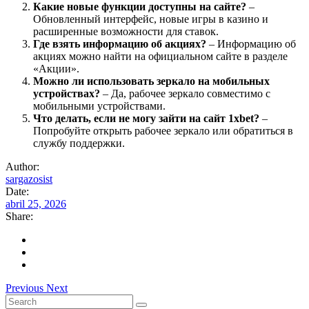
Какие новые функции доступны на сайте?
–
Обновленный интерфейс, новые игры в казино и
расширенные возможности для ставок.
Где взять информацию об акциях?
– Информацию об
акциях можно найти на официальном сайте в разделе
«Акции».
Можно ли использовать зеркало на мобильных
устройствах?
– Да, рабочее зеркало совместимо с
мобильными устройствами.
Что делать, если не могу зайти на сайт 1xbet?
–
Попробуйте открыть рабочее зеркало или обратиться в
службу поддержки.
Author:
sargazosist
Date:
abril 25, 2026
Share:
Previous
Next
Search