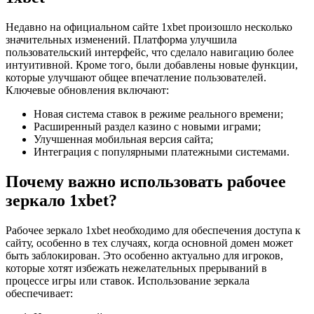
Недавно на официальном сайте 1xbet произошло несколько
значительных изменений. Платформа улучшила
пользовательский интерфейс, что сделало навигацию более
интуитивной. Кроме того, были добавлены новые функции,
которые улучшают общее впечатление пользователей.
Ключевые обновления включают:
Новая система ставок в режиме реального времени;
Расширенный раздел казино с новыми играми;
Улучшенная мобильная версия сайта;
Интеграция с популярными платежными системами.
Почему важно использовать рабочее
зеркало 1xbet?
Рабочее зеркало 1xbet необходимо для обеспечения доступа к
сайту, особенно в тех случаях, когда основной домен может
быть заблокирован. Это особенно актуально для игроков,
которые хотят избежать нежелательных прерываний в
процессе игры или ставок. Использование зеркала
обеспечивает: