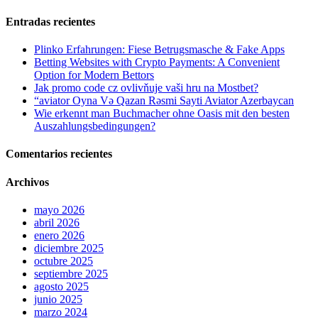
for:
Entradas recientes
Plinko Erfahrungen: Fiese Betrugsmasche & Fake Apps
Betting Websites with Crypto Payments: A Convenient
Option for Modern Bettors
Jak promo code cz ovlivňuje vaši hru na Mostbet?
“aviator Oyna Və Qazan Rəsmi Sayti Aviator Azerbaycan
Wie erkennt man Buchmacher ohne Oasis mit den besten
Auszahlungsbedingungen?
Comentarios recientes
Archivos
mayo 2026
abril 2026
enero 2026
diciembre 2025
octubre 2025
septiembre 2025
agosto 2025
junio 2025
marzo 2024