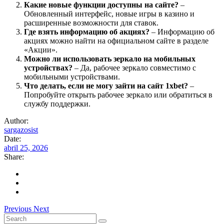
Какие новые функции доступны на сайте?
–
Обновленный интерфейс, новые игры в казино и
расширенные возможности для ставок.
Где взять информацию об акциях?
– Информацию об
акциях можно найти на официальном сайте в разделе
«Акции».
Можно ли использовать зеркало на мобильных
устройствах?
– Да, рабочее зеркало совместимо с
мобильными устройствами.
Что делать, если не могу зайти на сайт 1xbet?
–
Попробуйте открыть рабочее зеркало или обратиться в
службу поддержки.
Author:
sargazosist
Date:
abril 25, 2026
Share:
Previous
Next
Search