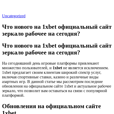
Uncategorized
Что нового на 1xbet официальный сайт
зеркало рабочее на сегодня?
Что нового на 1xbet официальный сайт
зеркало рабочее на сегодня?
На сегодняшний день игровые платформы привлекают
множество пользователей, и
1xbet
не является исключением.
1xbet предлагает своим клиентам широкий спектр услуг,
включая спортивные ставки, казино и различные виды
азартных игр. В данной статье мы рассмотрим последние
обновления на официальном сайте 1xbet и актуальное рабочее
зеркало, что позволит вам оставаться на связи с популярной
платформой.
Обновления на официальном сайте
1xbet