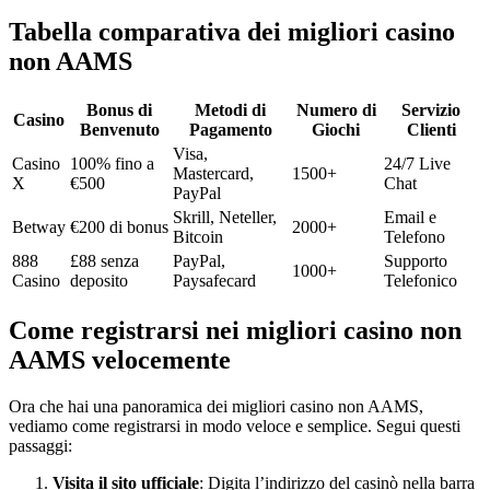
Tabella comparativa dei migliori casino
non AAMS
Bonus di
Metodi di
Numero di
Servizio
Casino
Benvenuto
Pagamento
Giochi
Clienti
Visa,
Casino
100% fino a
24/7 Live
Mastercard,
1500+
X
€500
Chat
PayPal
Skrill, Neteller,
Email e
Betway
€200 di bonus
2000+
Bitcoin
Telefono
888
£88 senza
PayPal,
Supporto
1000+
Casino
deposito
Paysafecard
Telefonico
Come registrarsi nei migliori casino non
AAMS velocemente
Ora che hai una panoramica dei migliori casino non AAMS,
vediamo come registrarsi in modo veloce e semplice. Segui questi
passaggi:
Visita il sito ufficiale
: Digita l’indirizzo del casinò nella barra