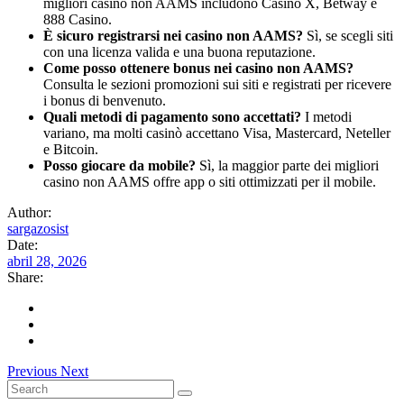
migliori casino non AAMS includono Casino X, Betway e
888 Casino.
È sicuro registrarsi nei casino non AAMS?
Sì, se scegli siti
con una licenza valida e una buona reputazione.
Come posso ottenere bonus nei casino non AAMS?
Consulta le sezioni promozioni sui siti e registrati per ricevere
i bonus di benvenuto.
Quali metodi di pagamento sono accettati?
I metodi
variano, ma molti casinò accettano Visa, Mastercard, Neteller
e Bitcoin.
Posso giocare da mobile?
Sì, la maggior parte dei migliori
casino non AAMS offre app o siti ottimizzati per il mobile.
Author:
sargazosist
Date:
abril 28, 2026
Share:
Previous
Next
Search
for: