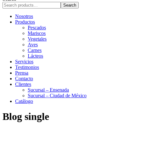
r
Search
c
h
Nosotros
Productos
Pescados
Mariscos
Vegetales
Aves
Carnes
Lácteos
Servicios
Testimonios
Prensa
Contacto
Clientes
Sucursal – Ensenada
Sucursal – Ciudad de México
Catálogo
Blog single