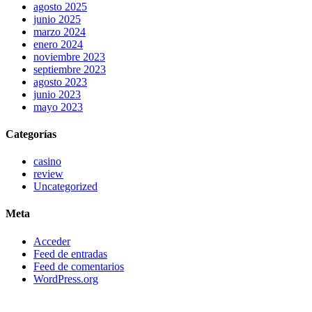
agosto 2025
junio 2025
marzo 2024
enero 2024
noviembre 2023
septiembre 2023
agosto 2023
junio 2023
mayo 2023
Categorías
casino
review
Uncategorized
Meta
Acceder
Feed de entradas
Feed de comentarios
WordPress.org
DIRECCIÓN ENSENADA