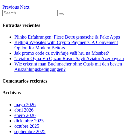
Previous
Next
Search
for:
Entradas recientes
Plinko Erfahrungen: Fiese Betrugsmasche & Fake Apps
Betting Websites with Crypto Payments: A Convenient
Option for Modern Bettors
Jak promo code cz ovlivňuje vaši hru na Mostbet?
“aviator Oyna Və Qazan Rəsmi Sayti Aviator Azerbaycan
Wie erkennt man Buchmacher ohne Oasis mit den besten
Auszahlungsbedingungen?
Comentarios recientes
Archivos
mayo 2026
abril 2026
enero 2026
diciembre 2025
octubre 2025
septiembre 2025