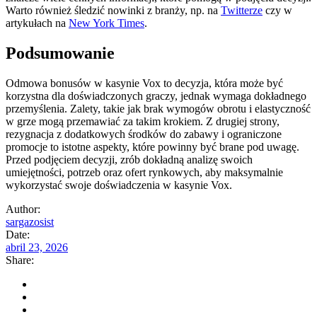
Warto również śledzić nowinki z branży, np. na
Twitterze
czy w
artykułach na
New York Times
.
Podsumowanie
Odmowa bonusów w kasynie Vox to decyzja, która może być
korzystna dla doświadczonych graczy, jednak wymaga dokładnego
przemyślenia. Zalety, takie jak brak wymogów obrotu i elastyczność
w grze mogą przemawiać za takim krokiem. Z drugiej strony,
rezygnacja z dodatkowych środków do zabawy i ograniczone
promocje to istotne aspekty, które powinny być brane pod uwagę.
Przed podjęciem decyzji, zrób dokładną analizę swoich
umiejętności, potrzeb oraz ofert rynkowych, aby maksymalnie
wykorzystać swoje doświadczenia w kasynie Vox.
Author:
sargazosist
Date:
abril 23, 2026
Share: