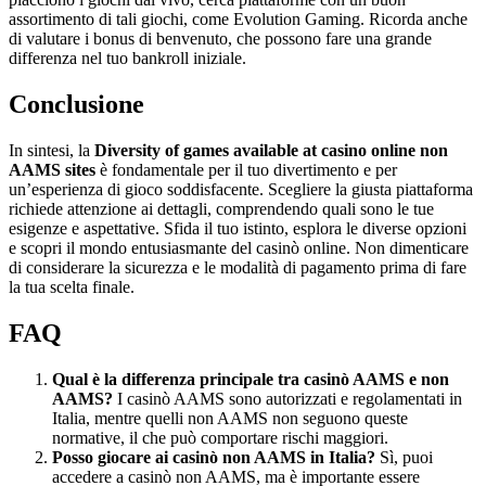
assortimento di tali giochi, come Evolution Gaming. Ricorda anche
di valutare i bonus di benvenuto, che possono fare una grande
differenza nel tuo bankroll iniziale.
Conclusione
In sintesi, la
Diversity of games available at casino online non
AAMS sites
è fondamentale per il tuo divertimento e per
un’esperienza di gioco soddisfacente. Scegliere la giusta piattaforma
richiede attenzione ai dettagli, comprendendo quali sono le tue
esigenze e aspettative. Sfida il tuo istinto, esplora le diverse opzioni
e scopri il mondo entusiasmante del casinò online. Non dimenticare
di considerare la sicurezza e le modalità di pagamento prima di fare
la tua scelta finale.
FAQ
Qual è la differenza principale tra casinò AAMS e non
AAMS?
I casinò AAMS sono autorizzati e regolamentati in
Italia, mentre quelli non AAMS non seguono queste
normative, il che può comportare rischi maggiori.
Posso giocare ai casinò non AAMS in Italia?
Sì, puoi
accedere a casinò non AAMS, ma è importante essere