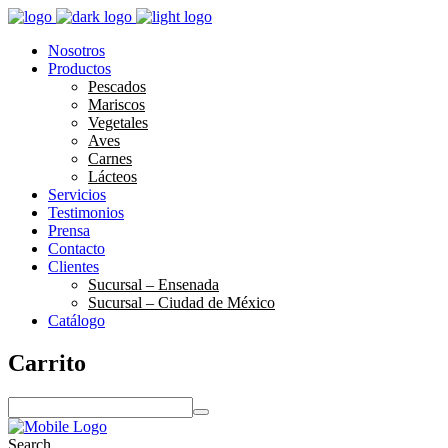
Nosotros
Productos
Pescados
Mariscos
Vegetales
Aves
Carnes
Lácteos
Servicios
Testimonios
Prensa
Contacto
Clientes
Sucursal – Ensenada
Sucursal – Ciudad de México
Catálogo
Carrito
S
e
a
Search