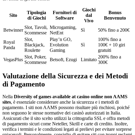
Giochi
Tipologia
Fornitori di
Bonus
Sito
dal
di Giochi
Software
Benvenuto
Vivo
Slot, Tavoli,
Microgaming,
Betwinner
Sì
50% fino a 200€
Scommesse
NetEnt
Slot,
Play’n GO,
100% fino a
Royal
Blackjack,
Evolution
Sì
100€ + 10 giri
Panda
Roulette
Gaming
gratuiti
Slot, Poker,
200% fino a
VegasPlus
Betsoft, Ezugi
Limitato
Scommesse
300€
Valutazione della Sicurezza e dei Metodi
di Pagamento
Nella
Diversity of games available at casino online non AAMS
sites
, è essenziale considerare anche la sicurezza e i metodi di
pagamento. I siti non AAMS possono risultare più rischiosi, poiché
non seguono le stesse normative dei casinò autorizzati in Italia.
Assicurati che il sito scelto utilizzi la crittografia SSL e offra metodi
di pagamento sicuri come Neteller, Skrill e carte di credito. Inoltre,
verifica i termini e le condizioni legati ai prelievi per evitare sorprese
spiacevoli. Personalmente, consiglio di evitare siti con troppi reclami