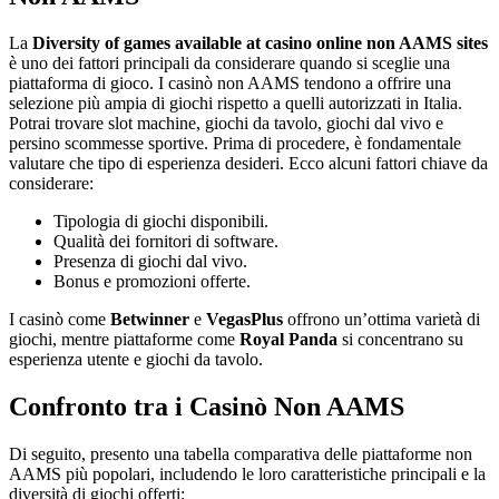
La
Diversity of games available at casino online non AAMS sites
è uno dei fattori principali da considerare quando si sceglie una
piattaforma di gioco. I casinò non AAMS tendono a offrire una
selezione più ampia di giochi rispetto a quelli autorizzati in Italia.
Potrai trovare slot machine, giochi da tavolo, giochi dal vivo e
persino scommesse sportive. Prima di procedere, è fondamentale
valutare che tipo di esperienza desideri. Ecco alcuni fattori chiave da
considerare:
Tipologia di giochi disponibili.
Qualità dei fornitori di software.
Presenza di giochi dal vivo.
Bonus e promozioni offerte.
I casinò come
Betwinner
e
VegasPlus
offrono un’ottima varietà di
giochi, mentre piattaforme come
Royal Panda
si concentrano su
esperienza utente e giochi da tavolo.
Confronto tra i Casinò Non AAMS
Di seguito, presento una tabella comparativa delle piattaforme non
AAMS più popolari, includendo le loro caratteristiche principali e la
diversità di giochi offerti: