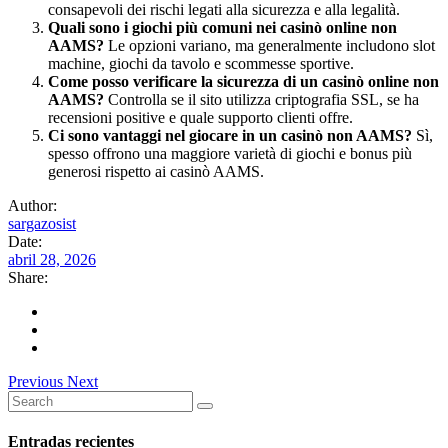
consapevoli dei rischi legati alla sicurezza e alla legalità.
Quali sono i giochi più comuni nei casinò online non
AAMS?
Le opzioni variano, ma generalmente includono slot
machine, giochi da tavolo e scommesse sportive.
Come posso verificare la sicurezza di un casinò online non
AAMS?
Controlla se il sito utilizza criptografia SSL, se ha
recensioni positive e quale supporto clienti offre.
Ci sono vantaggi nel giocare in un casinò non AAMS?
Sì,
spesso offrono una maggiore varietà di giochi e bonus più
generosi rispetto ai casinò AAMS.
Author:
sargazosist
Date:
abril 28, 2026
Share:
Previous
Next
Search
for:
Entradas recientes