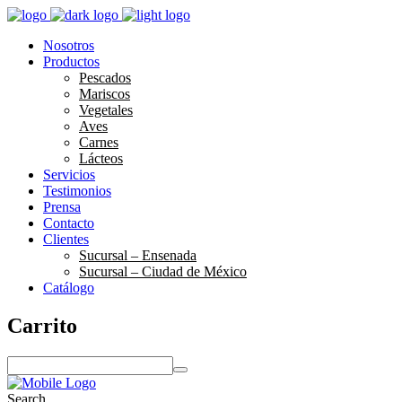
Nosotros
Productos
Pescados
Mariscos
Vegetales
Aves
Carnes
Lácteos
Servicios
Testimonios
Prensa
Contacto
Clientes
Sucursal – Ensenada
Sucursal – Ciudad de México
Catálogo
Carrito
S
e
a
Search