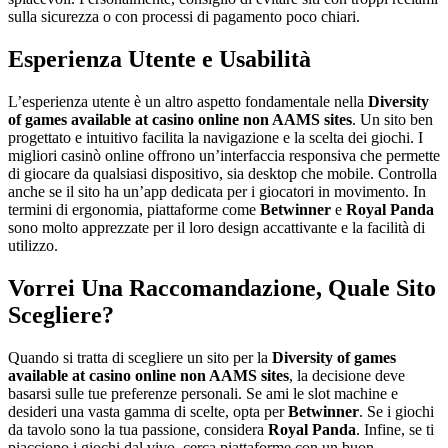
sulla sicurezza o con processi di pagamento poco chiari.
Esperienza Utente e Usabilità
L’esperienza utente è un altro aspetto fondamentale nella
Diversity
of games available at casino online non AAMS sites
. Un sito ben
progettato e intuitivo facilita la navigazione e la scelta dei giochi. I
migliori casinò online offrono un’interfaccia responsiva che permette
di giocare da qualsiasi dispositivo, sia desktop che mobile. Controlla
anche se il sito ha un’app dedicata per i giocatori in movimento. In
termini di ergonomia, piattaforme come
Betwinner
e
Royal Panda
sono molto apprezzate per il loro design accattivante e la facilità di
utilizzo.
Vorrei Una Raccomandazione, Quale Sito
Scegliere?
Quando si tratta di scegliere un sito per la
Diversity of games
available at casino online non AAMS sites
, la decisione deve
basarsi sulle tue preferenze personali. Se ami le slot machine e
desideri una vasta gamma di scelte, opta per
Betwinner
. Se i giochi
da tavolo sono la tua passione, considera
Royal Panda
. Infine, se ti
piacciono i giochi dal vivo, cerca piattaforme con un buon