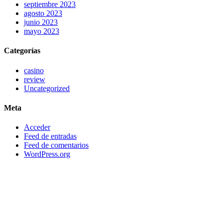
septiembre 2023
agosto 2023
junio 2023
mayo 2023
Categorías
casino
review
Uncategorized
Meta
Acceder
Feed de entradas
Feed de comentarios
WordPress.org
DIRECCIÓN ENSENADA
Calle 10, #235, Col. El Sauzal
de Rodríguez, Ensenada B.C.
C.P. 22760
DIRECCIÓN CDMX