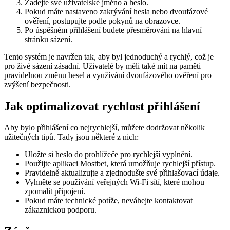
Zadejte své uživatelské jméno a heslo.
Pokud máte nastaveno zakrývání hesla nebo dvoufázové
ověření, postupujte podle pokynů na obrazovce.
Po úspěšném přihlášení budete přesměrováni na hlavní
stránku sázení.
Tento systém je navržen tak, aby byl jednoduchý a rychlý, což je
pro živé sázení zásadní. Uživatelé by měli také mít na paměti
pravidelnou změnu hesel a využívání dvoufázového ověření pro
zvýšení bezpečnosti.
Jak optimalizovat rychlost přihlášení
Aby bylo přihlášení co nejrychlejší, můžete dodržovat několik
užitečných tipů. Tady jsou některé z nich:
Uložte si heslo do prohlížeče pro rychlejší vyplnění.
Použijte aplikaci Mostbet, která umožňuje rychlejší přístup.
Pravidelně aktualizujte a zjednodušte své přihlašovací údaje.
Vyhněte se používání veřejných Wi-Fi sítí, které mohou
zpomalit připojení.
Pokud máte technické potíže, neváhejte kontaktovat
zákaznickou podporu.