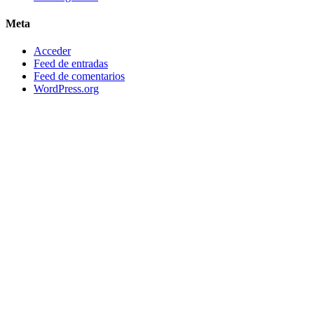
Meta
Acceder
Feed de entradas
Feed de comentarios
WordPress.org
DIRECCIÓN ENSENADA
Calle 10, #235, Col. El Sauzal
de Rodríguez, Ensenada B.C.
C.P. 22760
DIRECCIÓN CDMX
Sierra Santa Rosa Nº exterior 49, Reforma Social, Miguel Hidalgo CDMX
C.P. 11650
CONTACTO
+646 175 8504
ventas@sargazo.com
Lunes – Viernes 8 AM – 5 PM
Sábado 8 AM – 1 PM