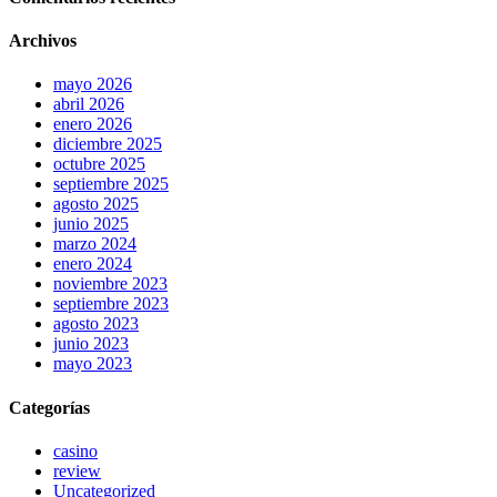
Archivos
mayo 2026
abril 2026
enero 2026
diciembre 2025
octubre 2025
septiembre 2025
agosto 2025
junio 2025
marzo 2024
enero 2024
noviembre 2023
septiembre 2023
agosto 2023
junio 2023
mayo 2023
Categorías
casino
review
Uncategorized