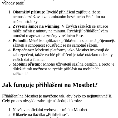
výhody patří:
Okamžitý přístup:
Rychlé přihlášení zajišťuje, že se
nemusíte zdržovat zapomínáním hesel nebo čekáním na
načtení stránky.
Zvýšené šance na winning:
V živých sázkách se situace
může měnit z minuty na minutu. Rychlejší přihlášení vám
umožní reagovat na změny v reálném čase.
Pohodlí:
Méně komplikací s přihlášením znamená příjemnější
zážitek a schopnost soustředit se na samotné sázení.
Bezpečnost:
Moderní platformy jako Mostbet investují do
zabezpečení, takže rychlé přihlášení je také otázkou ochrany
vašich dat a financí.
Mobilní přístup:
Mnoho uživatelů sází na cestách, a proto je
důležité mít možnost se rychle přihlásit na mobilních
zařízeních.
Jak funguje přihlášení na Mostbet?
Přihlášení na Mostbet je navrženo tak, aby bylo co nejintuitivnější.
Celý proces obvykle zahrnuje následující kroky:
Navštivte oficiální webovou stránku Mostbet.
Klikněte na tlačítko „Přihlásit se“.