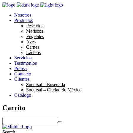
Nosotros
Productos
Pescados
Mariscos
Vegetales
Aves
Carnes
Lácteos
Servicios
Testimonios
Prensa
Contacto
Clientes
Sucursal – Ensenada
Sucursal – Ciudad de México
Catálogo
Carrito
S
e
a
Search