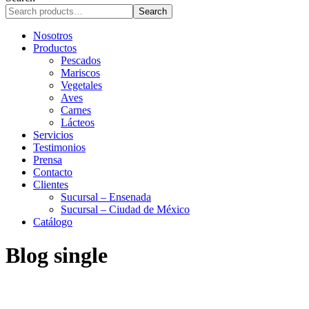
r
Search
c
h
Nosotros
Productos
Pescados
Mariscos
Vegetales
Aves
Carnes
Lácteos
Servicios
Testimonios
Prensa
Contacto
Clientes
Sucursal – Ensenada
Sucursal – Ciudad de México
Catálogo
Blog single