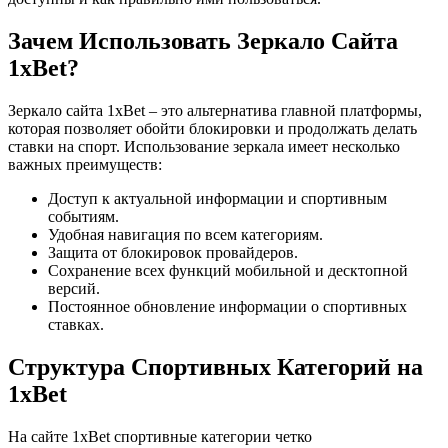
Зачем Использовать Зеркало Сайта
1xBet?
Зеркало сайта 1xBet – это альтернатива главной платформы,
которая позволяет обойти блокировки и продолжать делать
ставки на спорт. Использование зеркала имеет несколько
важных преимуществ:
Доступ к актуальной информации и спортивным
событиям.
Удобная навигация по всем категориям.
Защита от блокировок провайдеров.
Сохранение всех функций мобильной и десктопной
версий.
Постоянное обновление информации о спортивных
ставках.
Структура Спортивных Категорий на
1xBet
На сайте 1xBet спортивные категории четко