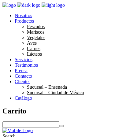
Nosotros
Productos
Pescados
Mariscos
Vegetales
Aves
Carnes
Lácteos
Servicios
Testimonios
Prensa
Contacto
Clientes
Sucursal – Ensenada
Sucursal – Ciudad de México
Catálogo
Carrito
S
e
a
Search