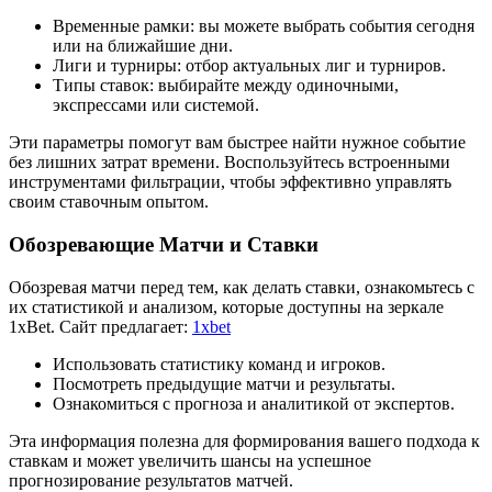
Временные рамки: вы можете выбрать события сегодня
или на ближайшие дни.
Лиги и турниры: отбор актуальных лиг и турниров.
Типы ставок: выбирайте между одиночными,
экспрессами или системой.
Эти параметры помогут вам быстрее найти нужное событие
без лишних затрат времени. Воспользуйтесь встроенными
инструментами фильтрации, чтобы эффективно управлять
своим ставочным опытом.
Обозревающие Матчи и Ставки
Обозревая матчи перед тем, как делать ставки, ознакомьтесь с
их статистикой и анализом, которые доступны на зеркале
1xBet. Сайт предлагает:
1xbet
Использовать статистику команд и игроков.
Посмотреть предыдущие матчи и результаты.
Ознакомиться с прогноза и аналитикой от экспертов.
Эта информация полезна для формирования вашего подхода к
ставкам и может увеличить шансы на успешное
прогнозирование результатов матчей.