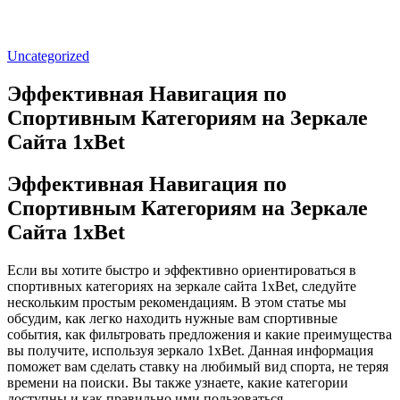
Uncategorized
Эффективная Навигация по
Спортивным Категориям на Зеркале
Сайта 1xBet
Эффективная Навигация по
Спортивным Категориям на Зеркале
Сайта 1xBet
Если вы хотите быстро и эффективно ориентироваться в
спортивных категориях на зеркале сайта 1xBet, следуйте
нескольким простым рекомендациям. В этом статье мы
обсудим, как легко находить нужные вам спортивные
события, как фильтровать предложения и какие преимущества
вы получите, используя зеркало 1xBet. Данная информация
поможет вам сделать ставку на любимый вид спорта, не теряя
времени на поиски. Вы также узнаете, какие категории
доступны и как правильно ими пользоваться.