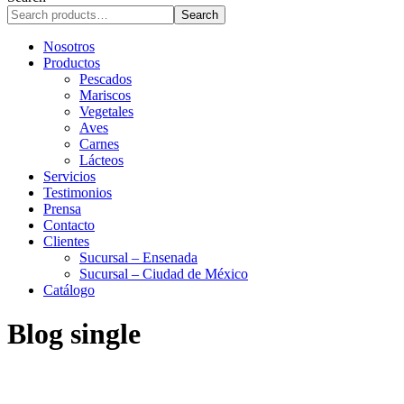
r
Search
c
h
Nosotros
Productos
Pescados
Mariscos
Vegetales
Aves
Carnes
Lácteos
Servicios
Testimonios
Prensa
Contacto
Clientes
Sucursal – Ensenada
Sucursal – Ciudad de México
Catálogo
Blog single