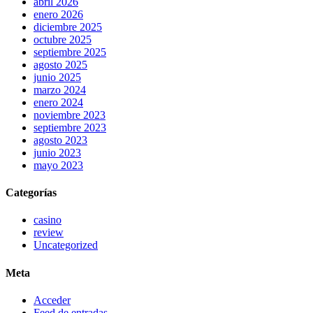
abril 2026
enero 2026
diciembre 2025
octubre 2025
septiembre 2025
agosto 2025
junio 2025
marzo 2024
enero 2024
noviembre 2023
septiembre 2023
agosto 2023
junio 2023
mayo 2023
Categorías
casino
review
Uncategorized
Meta
Acceder
Feed de entradas