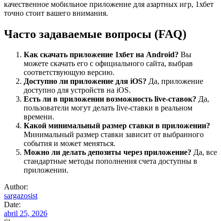
качественное мобильное приложение для азартных игр, 1хбет
точно стоит вашего внимания.
Часто задаваемые вопросы (FAQ)
Как скачать приложение 1хбет на Android?
Вы
можете скачать его с официального сайта, выбрав
соответствующую версию.
Доступно ли приложение для iOS?
Да, приложение
доступно для устройств на iOS.
Есть ли в приложении возможность live-ставок?
Да,
пользователи могут делать live-ставки в реальном
времени.
Какой минимальный размер ставки в приложении?
Минимальный размер ставки зависит от выбранного
события и может меняться.
Можно ли делать депозиты через приложение?
Да, все
стандартные методы пополнения счета доступны в
приложении.
Author:
sargazosist
Date:
abril 25, 2026