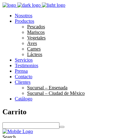
Nosotros
Productos
Pescados
Mariscos
Vegetales
Aves
Carnes
Lácteos
Servicios
Testimonios
Prensa
Contacto
Clientes
Sucursal – Ensenada
Sucursal – Ciudad de México
Catálogo
Carrito
S
e
a
Search