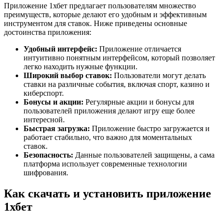
Приложение 1хбет предлагает пользователям множество
преимуществ, которые делают его удобным и эффективным
инструментом для ставок. Ниже приведены основные
достоинства приложения:
Удобный интерфейс:
Приложение отличается
интуитивно понятным интерфейсом, который позволяет
легко находить нужные функции.
Широкий выбор ставок:
Пользователи могут делать
ставки на различные события, включая спорт, казино и
киберспорт.
Бонусы и акции:
Регулярные акции и бонусы для
пользователей приложения делают игру еще более
интересной.
Быстрая загрузка:
Приложение быстро загружается и
работает стабильно, что важно для моментальных
ставок.
Безопасность:
Данные пользователей защищены, а сама
платформа использует современные технологии
шифрования.
Как скачать и установить приложение
1хбет