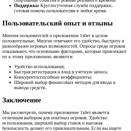
спортивные события в режиме реального времени.
Поддержка:
Круглосуточная служба поддержки,
готовая помочь пользователям в любое время.
Пользовательский опыт и отзывы
Мнения пользователей о приложении 1хбет в целом
положительные. Многие отмечают его удобство, быстроту и
разнообразие игровых возможностей. Опросы среди игроков
показывают, что основными факторами, которые привлекают
их к этому приложению, являются:
Удобство использования;
Быстрая регистрация и вход в учетную запись;
Конкурентоспособные коэффициенты;
Широкий выбор финансовых методов для ввода и
вывода средств.
Заключение
Мы рассмотрели, почему приложение 1хбет является
отличным выбором для опытных игроков. Удобство
использования, широкий выбор ставок и высокая
безопасность делают его привлекательным. Если вы ищете