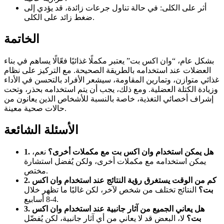
أثر على الكلى: في حالة تناول جرعات زائدة، قد يؤدي إلى
ضغط زائد على الكلى.
الخاتمة
بشكل عام، “وان اكس بت” يعتبر مكملًا غذائيًا فعّالًا يساهم في بناء
العضلات عند استخدامه بالطريقة الصحيحة. مع التركيز على نظام
غذائي متوازن، وتمارين المقاومة، سيشعر الأفراد بالتحسن في الأداء
وزيادة الكتلة العضلية. ومع ذلك، يجب أن يتم استخدامه بحذر، وتحت
إشراف أخصائي التغذية، خاصة بالنسبة للأشخاص الذين يعانون من
حالات صحية معينة.
الأسئلة الشائعة
1. هل يمكن استخدام وان اكس بت مع مكملات أخرى؟
نعم،
يمكن استخدامه مع مكملات أخرى، ولكن يُفضل استشارة
مختص.
2. كم من الوقت يستغرق رؤية النتائج عند استخدام وان اكس
بت؟
النتائج تختلف من شخص لآخر، لكن غالبًا ما تظهر خلال
4-8 أسابيع.
3. هل يعاني الجميع من آثار جانبية عند استخدام وان اكس
بت؟
لا، البعض قد لا يعاني من أي آثار جانبية، لكن يُفضّل