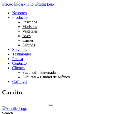
Nosotros
Productos
Pescados
Mariscos
Vegetales
Aves
Carnes
Lácteos
Servicios
Testimonios
Prensa
Contacto
Clientes
Sucursal – Ensenada
Sucursal – Ciudad de México
Catálogo
Carrito
S
e
a
Search