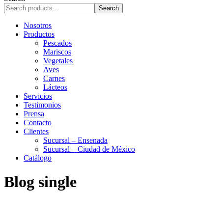
r
Search
c
h
Nosotros
Productos
Pescados
Mariscos
Vegetales
Aves
Carnes
Lácteos
Servicios
Testimonios
Prensa
Contacto
Clientes
Sucursal – Ensenada
Sucursal – Ciudad de México
Catálogo
Blog single