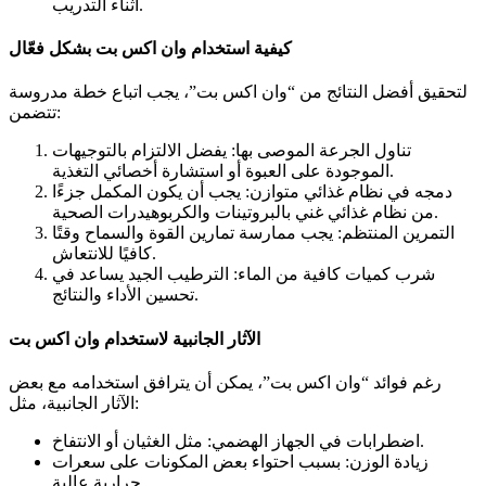
أثناء التدريب.
كيفية استخدام وان اكس بت بشكل فعّال
لتحقيق أفضل النتائج من “وان اكس بت”، يجب اتباع خطة مدروسة
تتضمن:
تناول الجرعة الموصى بها: يفضل الالتزام بالتوجيهات
الموجودة على العبوة أو استشارة أخصائي التغذية.
دمجه في نظام غذائي متوازن: يجب أن يكون المكمل جزءًا
من نظام غذائي غني بالبروتينات والكربوهيدرات الصحية.
التمرين المنتظم: يجب ممارسة تمارين القوة والسماح وقتًا
كافيًا للانتعاش.
شرب كميات كافية من الماء: الترطيب الجيد يساعد في
تحسين الأداء والنتائج.
الآثار الجانبية لاستخدام وان اكس بت
رغم فوائد “وان اكس بت”، يمكن أن يترافق استخدامه مع بعض
الآثار الجانبية، مثل:
اضطرابات في الجهاز الهضمي: مثل الغثيان أو الانتفاخ.
زيادة الوزن: بسبب احتواء بعض المكونات على سعرات
حرارية عالية.