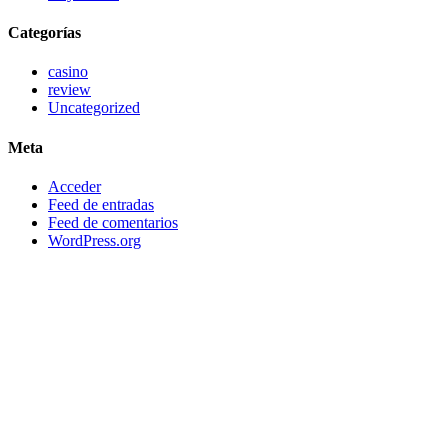
Categorías
casino
review
Uncategorized
Meta
Acceder
Feed de entradas
Feed de comentarios
WordPress.org
DIRECCIÓN ENSENADA
Calle 10, #235, Col. El Sauzal
de Rodríguez, Ensenada B.C.
C.P. 22760
DIRECCIÓN CDMX
Sierra Santa Rosa Nº exterior 49, Reforma Social, Miguel Hidalgo CDMX
C.P. 11650
CONTACTO