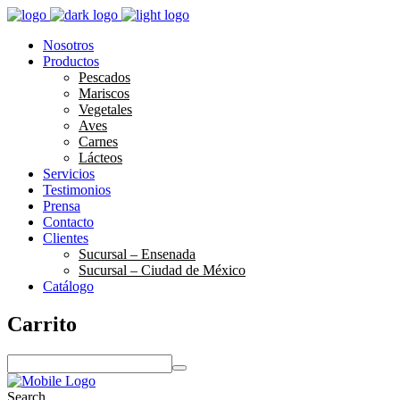
Nosotros
Productos
Pescados
Mariscos
Vegetales
Aves
Carnes
Lácteos
Servicios
Testimonios
Prensa
Contacto
Clientes
Sucursal – Ensenada
Sucursal – Ciudad de México
Catálogo
Carrito
S
e
a
Search