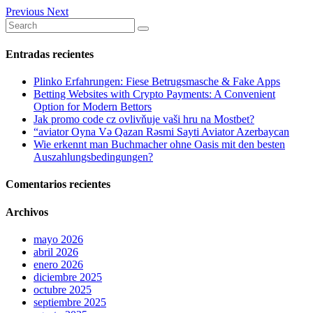
Previous
Next
Search
for:
Entradas recientes
Plinko Erfahrungen: Fiese Betrugsmasche & Fake Apps
Betting Websites with Crypto Payments: A Convenient
Option for Modern Bettors
Jak promo code cz ovlivňuje vaši hru na Mostbet?
“aviator Oyna Və Qazan Rəsmi Sayti Aviator Azerbaycan
Wie erkennt man Buchmacher ohne Oasis mit den besten
Auszahlungsbedingungen?
Comentarios recientes
Archivos
mayo 2026
abril 2026
enero 2026
diciembre 2025
octubre 2025
septiembre 2025