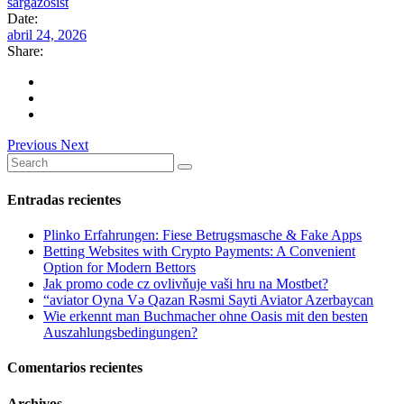
sargazosist
Date:
abril 24, 2026
Share:
Previous
Next
Search
for:
Entradas recientes
Plinko Erfahrungen: Fiese Betrugsmasche & Fake Apps
Betting Websites with Crypto Payments: A Convenient
Option for Modern Bettors
Jak promo code cz ovlivňuje vaši hru na Mostbet?
“aviator Oyna Və Qazan Rəsmi Sayti Aviator Azerbaycan
Wie erkennt man Buchmacher ohne Oasis mit den besten
Auszahlungsbedingungen?
Comentarios recientes
Archivos