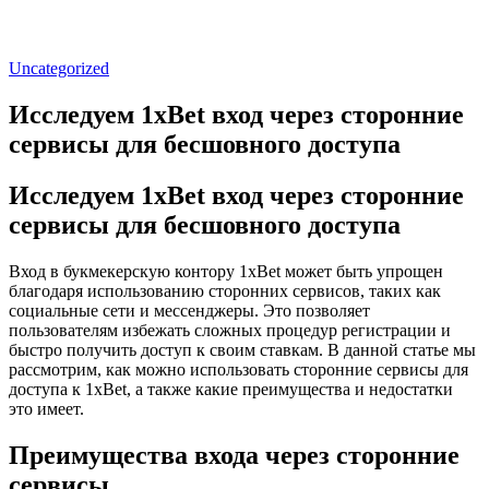
Uncategorized
Исследуем 1xBet вход через сторонние
сервисы для бесшовного доступа
Исследуем 1xBet вход через сторонние
сервисы для бесшовного доступа
Вход в букмекерскую контору 1xBet может быть упрощен
благодаря использованию сторонних сервисов, таких как
социальные сети и мессенджеры. Это позволяет
пользователям избежать сложных процедур регистрации и
быстро получить доступ к своим ставкам. В данной статье мы
рассмотрим, как можно использовать сторонние сервисы для
доступа к 1xBet, а также какие преимущества и недостатки
это имеет.
Преимущества входа через сторонние
сервисы