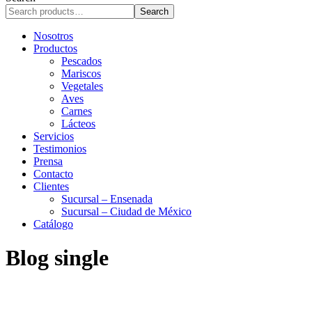
r
Search
c
h
Nosotros
Productos
Pescados
Mariscos
Vegetales
Aves
Carnes
Lácteos
Servicios
Testimonios
Prensa
Contacto
Clientes
Sucursal – Ensenada
Sucursal – Ciudad de México
Catálogo
Blog single