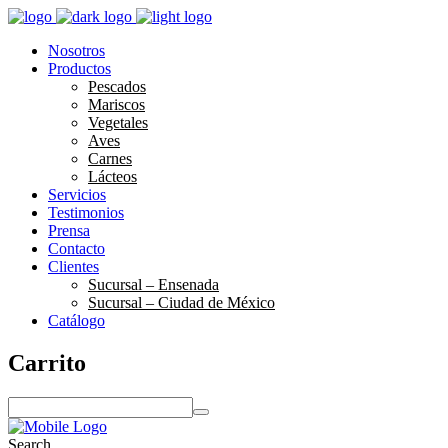
Nosotros
Productos
Pescados
Mariscos
Vegetales
Aves
Carnes
Lácteos
Servicios
Testimonios
Prensa
Contacto
Clientes
Sucursal – Ensenada
Sucursal – Ciudad de México
Catálogo
Carrito
S
e
a
Search