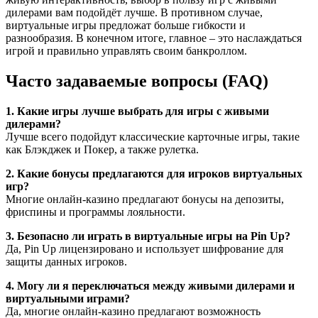
дилерами вам подойдёт лучше. В противном случае,
виртуальные игры предложат больше гибкости и
разнообразия. В конечном итоге, главное – это наслаждаться
игрой и правильно управлять своим банкроллом.
Часто задаваемые вопросы (FAQ)
1. Какие игры лучше выбрать для игры с живыми
дилерами?
Лучше всего подойдут классические карточные игры, такие
как Блэкджек и Покер, а также рулетка.
2. Какие бонусы предлагаются для игроков виртуальных
игр?
Многие онлайн-казино предлагают бонусы на депозиты,
фриспины и программы лояльности.
3. Безопасно ли играть в виртуальные игры на Pin Up?
Да, Pin Up лицензировано и использует шифрование для
защиты данных игроков.
4. Могу ли я переключаться между живыми дилерами и
виртуальными играми?
Да, многие онлайн-казино предлагают возможность