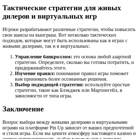
Тактические стратегии для живых
дилеров и виртуальных игр
Игроки разрабатывают различные стратегии, чтобы повысить
свои шансы на выигрыш. Вот несколько тактических
подходов, которые могут быть использованы как в играх с
живыми дилерами, так и в виртуальных:
Управление банкроллом:
это основа любой азартной
стратегии. Определите, сколько вы готовы потратить, и
придерживайтесь этого.
Изучение правил:
понимание правил игры поможет
вам принимать более осознанные решения.
Выбор подходящей стратегии:
используйте простые
стратегии, такие как Блэкджек или Мартингейл, в
зависимости от типа игры.
Заключение
Вопрос выбора между живыми дилерами и виртуальными
играми на платформе Pin Up зависит от ваших предпочтений
и стиля игры. Если вы цените атмосферу настоящего казино и
живую интерактивность, выбор в пользу игр с живыми