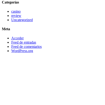
Categorías
casino
review
Uncategorized
Meta
Acceder
Feed de entradas
Feed de comentarios
WordPress.org
DIRECCIÓN ENSENADA
Calle 10, #235, Col. El Sauzal
de Rodríguez, Ensenada B.C.
C.P. 22760
DIRECCIÓN CDMX
Sierra Santa Rosa Nº exterior 49, Reforma Social, Miguel Hidalgo CDMX
C.P. 11650
CONTACTO
+646 175 8504