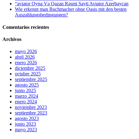
“aviator Oyna Və Qazan Rəsmi Sayti Aviator Azerbaycan
Wie erkennt man Buchmacher ohne Oasis mit den besten
Auszahlungsbedingungen?
Comentarios recientes
Archivos
mayo 2026
abril 2026
enero 2026
diciembre 2025
octubre 2025
septiembre 2025
agosto 2025
junio 2025
marzo 2024
enero 2024
noviembre 2023
septiembre 2023
agosto 2023
junio 2023
mayo 2023