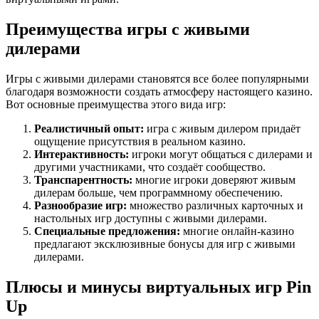
Преимущества игры с живыми
дилерами
Игры с живыми дилерами становятся все более популярными
благодаря возможности создать атмосферу настоящего казино.
Вот основные преимущества этого вида игр:
Реалистичный опыт:
игра с живым дилером придаёт
ощущение присутствия в реальном казино.
Интерактивность:
игроки могут общаться с дилерами и
другими участниками, что создаёт сообщество.
Транспарентность:
многие игроки доверяют живым
дилерам больше, чем программному обеспечению.
Разнообразие игр:
множество различных карточных и
настольных игр доступны с живыми дилерами.
Специальные предложения:
многие онлайн-казино
предлагают эксклюзивные бонусы для игр с живыми
дилерами.
Плюсы и минусы виртуальных игр Pin
Up