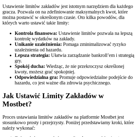
Ustawienie limitów zakładów jest istotnym narzędziem dla każdego
gracza. Pozwala on na zdefiniowanie maksymalnych kwot, które
można postawić w określonym czasie. Oto kilka powodów, dla
których warto ustawić takie limity:
Kontrola finansowa:
Ustawienie limitów pozwala na lepszą
kontrolę wydatków na zakłady.
Unikanie uzależnienia:
Pomaga zminimalizować ryzyko
uzależnienia od hazardu.
Lepsza strategia:
Ułatwia zarządzanie bankroll’em i strategią
gry.
Spokój ducha:
Wiedząc, że nie przekroczysz określonej
kwoty, możesz grać spokojniej.
Odpowiedzialna gra:
Promuje odpowiedzialne podejście do
hazardu, co jest ważne dla zdrowia psychicznego.
Jak Ustawić Limity Zakładów w
Mostbet?
Proces ustawiania limitów zakładów na platformie Mostbet jest
stosunkowo prosty i przejrzysty. Poniżej przedstawiamy kroki, które
należy wykonać: