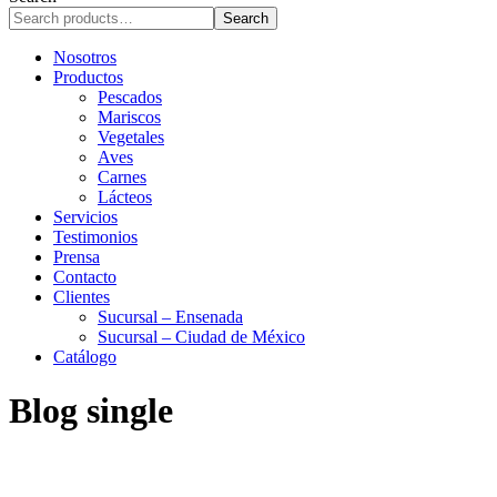
r
Search
c
h
Nosotros
Productos
Pescados
Mariscos
Vegetales
Aves
Carnes
Lácteos
Servicios
Testimonios
Prensa
Contacto
Clientes
Sucursal – Ensenada
Sucursal – Ciudad de México
Catálogo
Blog single