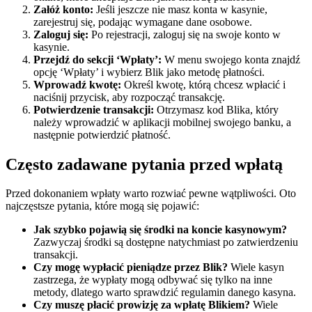
Załóż konto:
Jeśli jeszcze nie masz konta w kasynie,
zarejestruj się, podając wymagane dane osobowe.
Zaloguj się:
Po rejestracji, zaloguj się na swoje konto w
kasynie.
Przejdź do sekcji ‘Wpłaty’:
W menu swojego konta znajdź
opcję ‘Wpłaty’ i wybierz Blik jako metodę płatności.
Wprowadź kwotę:
Określ kwotę, którą chcesz wpłacić i
naciśnij przycisk, aby rozpocząć transakcję.
Potwierdzenie transakcji:
Otrzymasz kod Blika, który
należy wprowadzić w aplikacji mobilnej swojego banku, a
następnie potwierdzić płatność.
Często zadawane pytania przed wpłatą
Przed dokonaniem wpłaty warto rozwiać pewne wątpliwości. Oto
najczęstsze pytania, które mogą się pojawić:
Jak szybko pojawią się środki na koncie kasynowym?
Zazwyczaj środki są dostępne natychmiast po zatwierdzeniu
transakcji.
Czy mogę wypłacić pieniądze przez Blik?
Wiele kasyn
zastrzega, że wypłaty mogą odbywać się tylko na inne
metody, dlatego warto sprawdzić regulamin danego kasyna.
Czy muszę płacić prowizję za wpłatę Blikiem?
Wiele