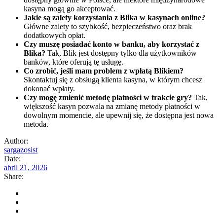
kasyna mogą go akceptować.
Jakie są zalety korzystania z Blika w kasynach online?
Główne zalety to szybkość, bezpieczeństwo oraz brak
dodatkowych opłat.
Czy muszę posiadać konto w banku, aby korzystać z
Blika?
Tak, Blik jest dostępny tylko dla użytkowników
banków, które oferują tę usługę.
Co zrobić, jeśli mam problem z wpłatą Blikiem?
Skontaktuj się z obsługą klienta kasyna, w którym chcesz
dokonać wpłaty.
Czy mogę zmienić metodę płatności w trakcie gry?
Tak,
większość kasyn pozwala na zmianę metody płatności w
dowolnym momencie, ale upewnij się, że dostępna jest nowa
metoda.
Author:
sargazosist
Date:
abril 21, 2026
Share: