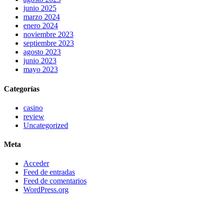
junio 2025
marzo 2024
enero 2024
noviembre 2023
septiembre 2023
agosto 2023
junio 2023
mayo 2023
Categorías
casino
review
Uncategorized
Meta
Acceder
Feed de entradas
Feed de comentarios
WordPress.org
DIRECCIÓN ENSENADA
Calle 10, #235, Col. El Sauzal