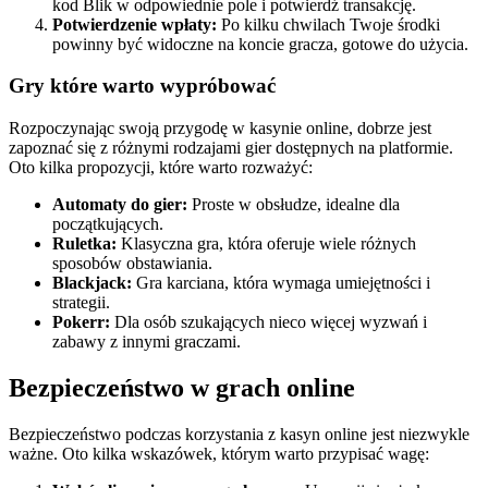
kod Blik w odpowiednie pole i potwierdź transakcję.
Potwierdzenie wpłaty:
Po kilku chwilach Twoje środki
powinny być widoczne na koncie gracza, gotowe do użycia.
Gry które warto wypróbować
Rozpoczynając swoją przygodę w kasynie online, dobrze jest
zapoznać się z różnymi rodzajami gier dostępnych na platformie.
Oto kilka propozycji, które warto rozważyć:
Automaty do gier:
Proste w obsłudze, idealne dla
początkujących.
Ruletka:
Klasyczna gra, która oferuje wiele różnych
sposobów obstawiania.
Blackjack:
Gra karciana, która wymaga umiejętności i
strategii.
Pokerr:
Dla osób szukających nieco więcej wyzwań i
zabawy z innymi graczami.
Bezpieczeństwo w grach online
Bezpieczeństwo podczas korzystania z kasyn online jest niezwykle
ważne. Oto kilka wskazówek, którym warto przypisać wagę: