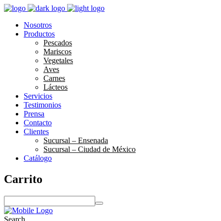
Nosotros
Productos
Pescados
Mariscos
Vegetales
Aves
Carnes
Lácteos
Servicios
Testimonios
Prensa
Contacto
Clientes
Sucursal – Ensenada
Sucursal – Ciudad de México
Catálogo
Carrito
S
e
a
Search