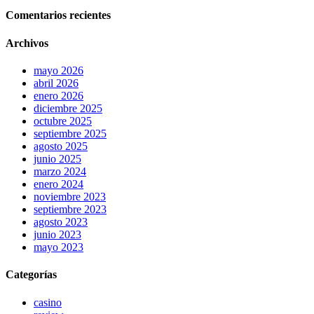
Comentarios recientes
Archivos
mayo 2026
abril 2026
enero 2026
diciembre 2025
octubre 2025
septiembre 2025
agosto 2025
junio 2025
marzo 2024
enero 2024
noviembre 2023
septiembre 2023
agosto 2023
junio 2023
mayo 2023
Categorías
casino