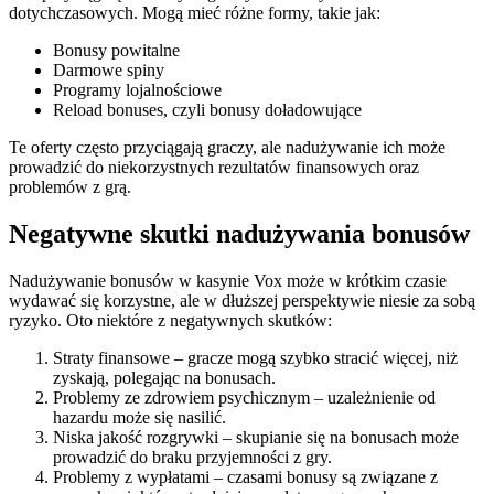
dotychczasowych. Mogą mieć różne formy, takie jak:
Bonusy powitalne
Darmowe spiny
Programy lojalnościowe
Reload bonuses, czyli bonusy doładowujące
Te oferty często przyciągają graczy, ale nadużywanie ich może
prowadzić do niekorzystnych rezultatów finansowych oraz
problemów z grą.
Negatywne skutki nadużywania bonusów
Nadużywanie bonusów w kasynie Vox może w krótkim czasie
wydawać się korzystne, ale w dłuższej perspektywie niesie za sobą
ryzyko. Oto niektóre z negatywnych skutków:
Straty finansowe – gracze mogą szybko stracić więcej, niż
zyskają, polegając na bonusach.
Problemy ze zdrowiem psychicznym – uzależnienie od
hazardu może się nasilić.
Niska jakość rozgrywki – skupianie się na bonusach może
prowadzić do braku przyjemności z gry.
Problemy z wypłatami – czasami bonusy są związane z