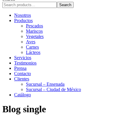
r
Search
c
h
Nosotros
Productos
Pescados
Mariscos
Vegetales
Aves
Carnes
Lácteos
Servicios
Testimonios
Prensa
Contacto
Clientes
Sucursal – Ensenada
Sucursal – Ciudad de México
Catálogo
Blog single