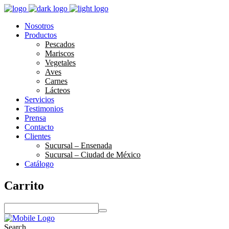
Nosotros
Productos
Pescados
Mariscos
Vegetales
Aves
Carnes
Lácteos
Servicios
Testimonios
Prensa
Contacto
Clientes
Sucursal – Ensenada
Sucursal – Ciudad de México
Catálogo
Carrito
S
e
a
Search