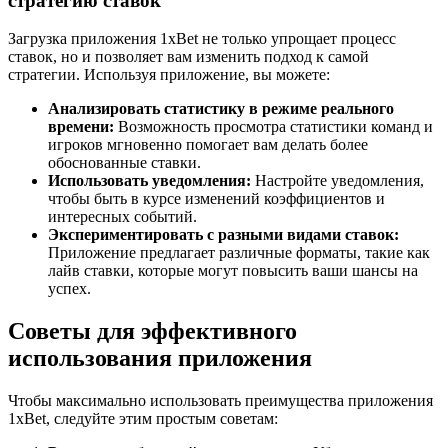
стратегию ставок
Загрузка приложения 1xBet не только упрощает процесс
ставок, но и позволяет вам изменить подход к самой
стратегии. Используя приложение, вы можете:
Анализировать статистику в режиме реального
времени:
Возможность просмотра статистики команд и
игроков мгновенно помогает вам делать более
обоснованные ставки.
Использовать уведомления:
Настройте уведомления,
чтобы быть в курсе изменений коэффициентов и
интересных событий.
Экспериментировать с разными видами ставок:
Приложение предлагает различные форматы, такие как
лайв ставки, которые могут повысить ваши шансы на
успех.
Советы для эффективного
использования приложения
Чтобы максимально использовать преимущества приложения
1xBet, следуйте этим простым советам: