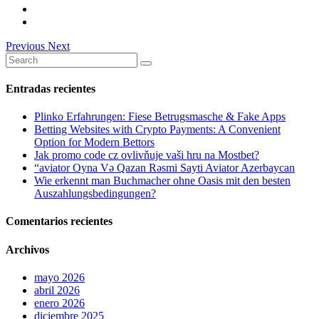
Previous
Next
Search
for:
Entradas recientes
Plinko Erfahrungen: Fiese Betrugsmasche & Fake Apps
Betting Websites with Crypto Payments: A Convenient
Option for Modern Bettors
Jak promo code cz ovlivňuje vaši hru na Mostbet?
“aviator Oyna Və Qazan Rəsmi Sayti Aviator Azerbaycan
Wie erkennt man Buchmacher ohne Oasis mit den besten
Auszahlungsbedingungen?
Comentarios recientes
Archivos
mayo 2026
abril 2026
enero 2026
diciembre 2025