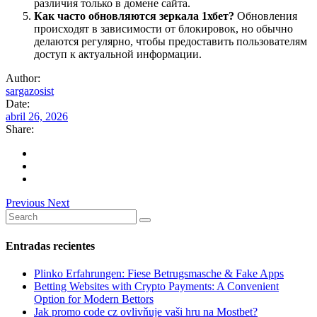
различия только в домене сайта.
Как часто обновляются зеркала 1хбет?
Обновления
происходят в зависимости от блокировок, но обычно
делаются регулярно, чтобы предоставить пользователям
доступ к актуальной информации.
Author:
sargazosist
Date:
abril 26, 2026
Share:
Previous
Next
Search
for:
Entradas recientes
Plinko Erfahrungen: Fiese Betrugsmasche & Fake Apps
Betting Websites with Crypto Payments: A Convenient
Option for Modern Bettors
Jak promo code cz ovlivňuje vaši hru na Mostbet?