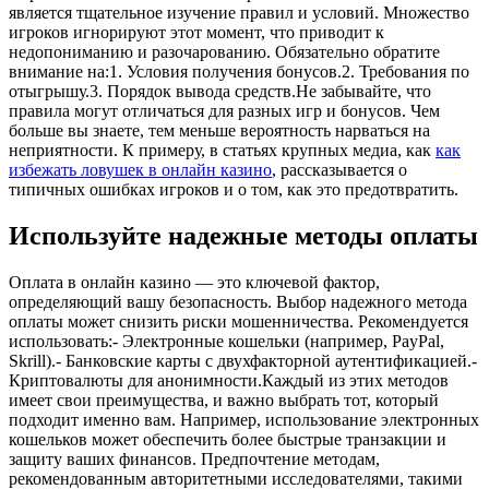
является тщательное изучение правил и условий. Множество
игроков игнорируют этот момент, что приводит к
недопониманию и разочарованию. Обязательно обратите
внимание на:1. Условия получения бонусов.2. Требования по
отыгрышу.3. Порядок вывода средств.Не забывайте, что
правила могут отличаться для разных игр и бонусов. Чем
больше вы знаете, тем меньше вероятность нарваться на
неприятности. К примеру, в статьях крупных медиа, как
как
избежать ловушек в онлайн казино
, рассказывается о
типичных ошибках игроков и о том, как это предотвратить.
Используйте надежные методы оплаты
Оплата в онлайн казино — это ключевой фактор,
определяющий вашу безопасность. Выбор надежного метода
оплаты может снизить риски мошенничества. Рекомендуется
использовать:- Электронные кошельки (например, PayPal,
Skrill).- Банковские карты с двухфакторной аутентификацией.-
Криптовалюты для анонимности.Каждый из этих методов
имеет свои преимущества, и важно выбрать тот, который
подходит именно вам. Например, использование электронных
кошельков может обеспечить более быстрые транзакции и
защиту ваших финансов. Предпочтение методам,
рекомендованным авторитетными исследователями, такими