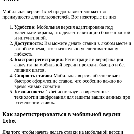
Мобильная версия 1xbet предоставляет множество
преимуществ для пользователей. Вот некоторые из них:
Удобство:
Мобильная версия адаптирована под
маленькие экраны, что делает навигацию более простой
и интуитивной.
Доступность:
Вы можете делать ставки в любом месте и
в любое время, что значительно увеличивает вашу
гибкость.
Быстрая регистрация:
Регистрация и верификация
аккаунта на мобильной версии проходит быстро и без
лишних шагов.
Скорость ставок:
Мобильная версия обеспечивает
быстрое оформление ставок, что особенно важно во
время живых событий.
Безопасность:
1xbet использует современные
технологии шифрования для защиты ваших данных при
размещении ставок.
Как зарегистрироваться в мобильной версии
1xbet
Для того чтобы начать делать ставки на мобильной версии