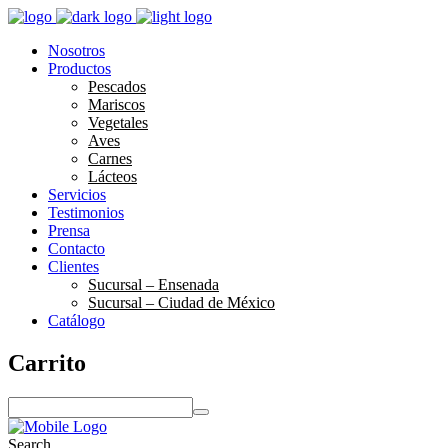
Nosotros
Productos
Pescados
Mariscos
Vegetales
Aves
Carnes
Lácteos
Servicios
Testimonios
Prensa
Contacto
Clientes
Sucursal – Ensenada
Sucursal – Ciudad de México
Catálogo
Carrito
S
e
a
Search