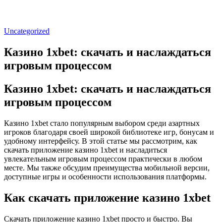
Uncategorized
Казино 1xbet: скачать и наслаждаться
игровым процессом
Казино 1xbet: скачать и наслаждаться
игровым процессом
Казино 1xbet стало популярным выбором среди азартных
игроков благодаря своей широкой библиотеке игр, бонусам и
удобному интерфейсу. В этой статье мы рассмотрим, как
скачать приложение казино 1xbet и насладиться
увлекательным игровым процессом практически в любом
месте. Мы также обсудим преимущества мобильной версии,
доступные игры и особенности использования платформы.
Как скачать приложение казино 1xbet
Скачать приложение казино 1xbet просто и быстро. Вы