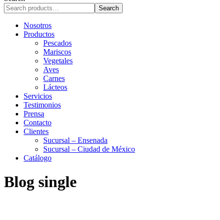
r
Search
c
h
Nosotros
Productos
Pescados
Mariscos
Vegetales
Aves
Carnes
Lácteos
Servicios
Testimonios
Prensa
Contacto
Clientes
Sucursal – Ensenada
Sucursal – Ciudad de México
Catálogo
Blog single