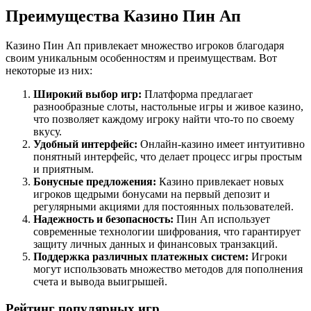
Преимущества Казино Пин Ап
Казино Пин Ап привлекает множество игроков благодаря
своим уникальным особенностям и преимуществам. Вот
некоторые из них:
Широкий выбор игр:
Платформа предлагает
разнообразные слоты, настольные игры и живое казино,
что позволяет каждому игроку найти что-то по своему
вкусу.
Удобный интерфейс:
Онлайн-казино имеет интуитивно
понятный интерфейс, что делает процесс игры простым
и приятным.
Бонусные предложения:
Казино привлекает новых
игроков щедрыми бонусами на первый депозит и
регулярными акциями для постоянных пользователей.
Надежность и безопасность:
Пин Ап использует
современные технологии шифрования, что гарантирует
защиту личных данных и финансовых транзакций.
Поддержка различных платежных систем:
Игроки
могут использовать множество методов для пополнения
счета и вывода выигрышей.
Рейтинг популярных игр