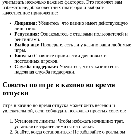
учитывать несколько важных факторов. Это поможет вам
избежать недобросовестных платформ и выбрать
качественное приложение:
Лицензия:
Убедитесь, что казино имеет действующую
лицензию.
Репутация:
Ознакомьтесь с отзывами пользователей и
рейтингами.
Выбор игр:
Проверьте, есть ли у казино ваши любимые
игры.
Бонусы:
Сравните привилегии для новых и
постоянных игроков.
Служба поддержки:
Убедитесь, что у казино есть
надежная служба поддержки.
Советы по игре в казино во время
отпуска
Игра в казино во время отпуска может быть весёлой и
увлекательной, если соблюдать несколько простых советов:
Установите лимиты: Чтобы избежать излишних трат,
установите заранее лимиты на ставки.
Знайте, когда остановиться: Не забывайте о реальном