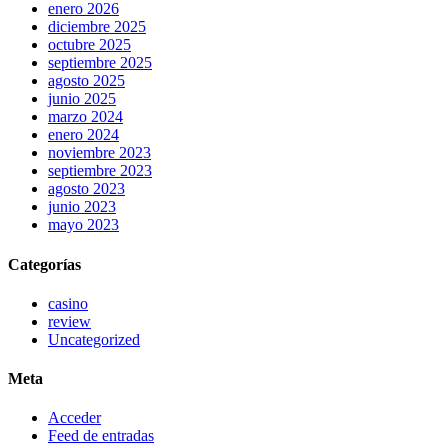
enero 2026
diciembre 2025
octubre 2025
septiembre 2025
agosto 2025
junio 2025
marzo 2024
enero 2024
noviembre 2023
septiembre 2023
agosto 2023
junio 2023
mayo 2023
Categorías
casino
review
Uncategorized
Meta
Acceder
Feed de entradas