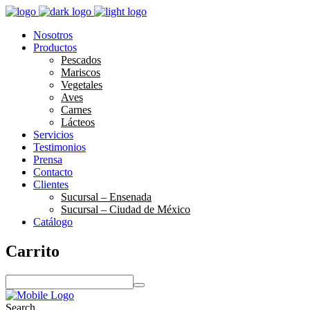
Nosotros
Productos
Pescados
Mariscos
Vegetales
Aves
Carnes
Lácteos
Servicios
Testimonios
Prensa
Contacto
Clientes
Sucursal – Ensenada
Sucursal – Ciudad de México
Catálogo
Carrito
S
e
a
Search