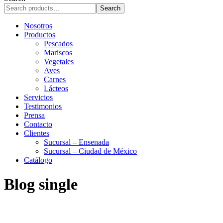
r
Search
c
h
Nosotros
Productos
Pescados
Mariscos
Vegetales
Aves
Carnes
Lácteos
Servicios
Testimonios
Prensa
Contacto
Clientes
Sucursal – Ensenada
Sucursal – Ciudad de México
Catálogo
Blog single