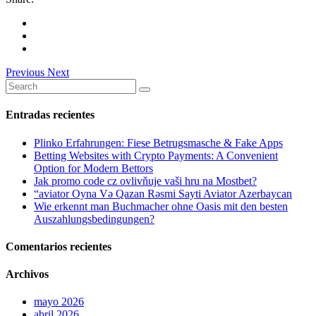
Previous
Next
Search
for:
Entradas recientes
Plinko Erfahrungen: Fiese Betrugsmasche & Fake Apps
Betting Websites with Crypto Payments: A Convenient
Option for Modern Bettors
Jak promo code cz ovlivňuje vaši hru na Mostbet?
“aviator Oyna Və Qazan Rəsmi Sayti Aviator Azerbaycan
Wie erkennt man Buchmacher ohne Oasis mit den besten
Auszahlungsbedingungen?
Comentarios recientes
Archivos
mayo 2026
abril 2026