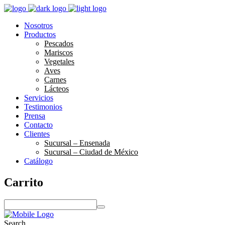
Nosotros
Productos
Pescados
Mariscos
Vegetales
Aves
Carnes
Lácteos
Servicios
Testimonios
Prensa
Contacto
Clientes
Sucursal – Ensenada
Sucursal – Ciudad de México
Catálogo
Carrito
S
e
a
Search