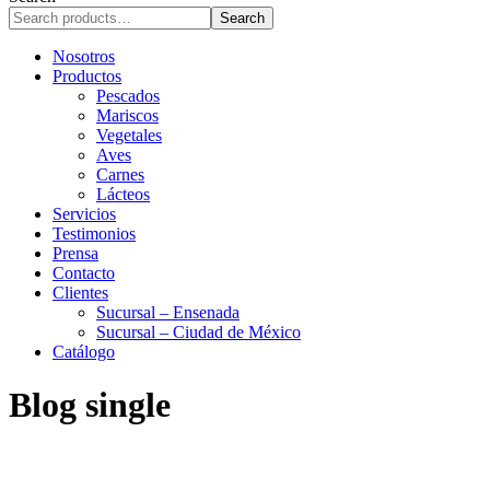
r
Search
c
h
Nosotros
Productos
Pescados
Mariscos
Vegetales
Aves
Carnes
Lácteos
Servicios
Testimonios
Prensa
Contacto
Clientes
Sucursal – Ensenada
Sucursal – Ciudad de México
Catálogo
Blog single