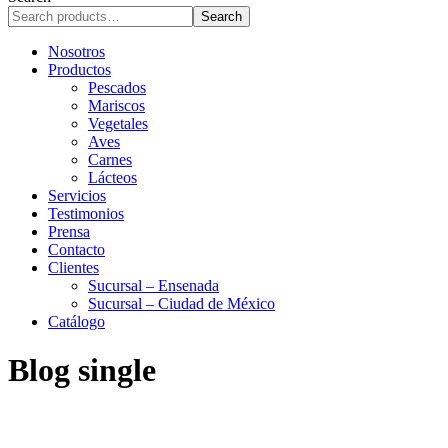
r
Search
c
h
Nosotros
Productos
Pescados
Mariscos
Vegetales
Aves
Carnes
Lácteos
Servicios
Testimonios
Prensa
Contacto
Clientes
Sucursal – Ensenada
Sucursal – Ciudad de México
Catálogo
Blog single