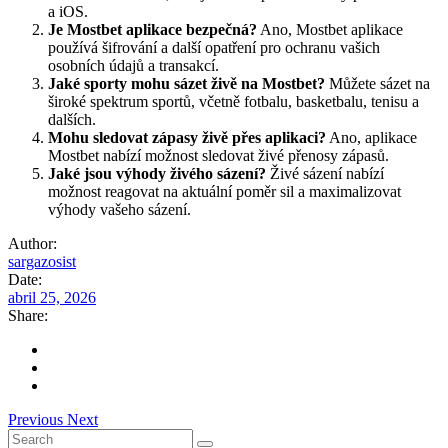
a iOS.
Je Mostbet aplikace bezpečná?
Ano, Mostbet aplikace
používá šifrování a další opatření pro ochranu vašich
osobních údajů a transakcí.
Jaké sporty mohu sázet živě na Mostbet?
Můžete sázet na
široké spektrum sportů, včetně fotbalu, basketbalu, tenisu a
dalších.
Mohu sledovat zápasy živě přes aplikaci?
Ano, aplikace
Mostbet nabízí možnost sledovat živé přenosy zápasů.
Jaké jsou výhody živého sázení?
Živé sázení nabízí
možnost reagovat na aktuální poměr sil a maximalizovat
výhody vašeho sázení.
Author:
sargazosist
Date:
abril 25, 2026
Share:
Previous
Next
Search