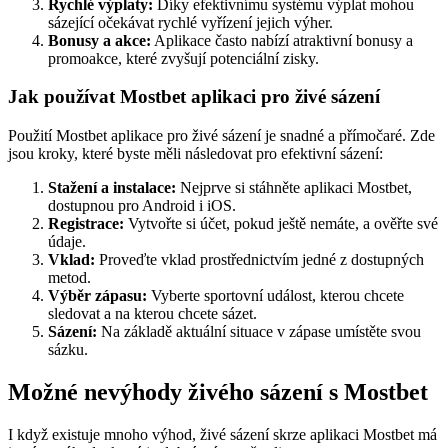
Rychlé výplaty:
Díky efektivnímu systému výplat mohou
sázející očekávat rychlé vyřízení jejich výher.
Bonusy a akce:
Aplikace často nabízí atraktivní bonusy a
promoakce, které zvyšují potenciální zisky.
Jak používat Mostbet aplikaci pro živé sázení
Použití Mostbet aplikace pro živé sázení je snadné a přímočaré. Zde
jsou kroky, které byste měli následovat pro efektivní sázení:
Stažení a instalace:
Nejprve si stáhněte aplikaci Mostbet,
dostupnou pro Android i iOS.
Registrace:
Vytvořte si účet, pokud ještě nemáte, a ověřte své
údaje.
Vklad:
Proveďte vklad prostřednictvím jedné z dostupných
metod.
Výběr zápasu:
Vyberte sportovní událost, kterou chcete
sledovat a na kterou chcete sázet.
Sázení:
Na základě aktuální situace v zápase umístěte svou
sázku.
Možné nevýhody živého sázení s Mostbet
I když existuje mnoho výhod, živé sázení skrze aplikaci Mostbet má