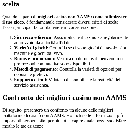
scelta
Quando si parla di
migliori casino non AAMS: come ottimizzare
il tuo gioco
, è fondamentale considerare diversi criteri di scelta.
Ecco i principali fattori da tenere in considerazione:
Sicurezza e licenza:
Assicurati che il casinò sia regolarmente
autorizzato da autorità affidabili.
Varietà di giochi:
Controlla se ci sono giochi da tavolo, slot
machine e giochi dal vivo.
Bonus e promozioni:
Verifica quali bonus di benvenuto o
promozioni continuative sono disponibili.
Metodi di pagamento:
Controlla la varietà di opzioni per
depositi e prelievi.
Supporto clienti:
Valuta la disponibilità e la reattività del
servizio assistenza.
Confronto dei migliori casino non AAMS
Di seguito, presenterò un confronto tra alcune delle migliori
piattaforme di casinò non AAMS. Ho incluso le informazioni più
importanti per ogni sito, per aiutarti a capire quale possa soddisfare
meglio le tue esigenze.