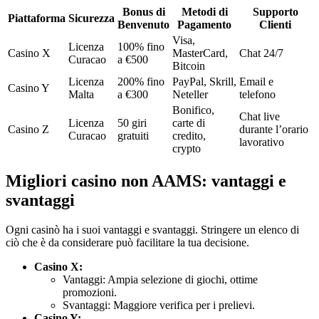
Bonus di
Metodi di
Supporto
Piattaforma
Sicurezza
Benvenuto
Pagamento
Clienti
Visa,
Licenza
100% fino
Casino X
MasterCard,
Chat 24/7
Curacao
a €500
Bitcoin
Licenza
200% fino
PayPal, Skrill,
Email e
Casino Y
Malta
a €300
Neteller
telefono
Bonifico,
Chat live
Licenza
50 giri
carte di
Casino Z
durante l’orario
Curacao
gratuiti
credito,
lavorativo
crypto
Migliori casino non AAMS: vantaggi e
svantaggi
Ogni casinò ha i suoi vantaggi e svantaggi. Stringere un elenco di
ciò che è da considerare può facilitare la tua decisione.
Casino X:
Vantaggi: Ampia selezione di giochi, ottime
promozioni.
Svantaggi: Maggiore verifica per i prelievi.
Casino Y: