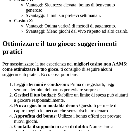
Vantaggi: Sicurezza elevata, bonus di benvenuto
generoso.
Svantaggi: Limiti sui prelievi settimanali.
Casino Z:
Vantaggi: Ottima varietà di metodi di pagamento.
Svantaggi: Meno giochi dal vivo rispetto ad altri casinò.
Ottimizzare il tuo gioco: suggerimenti
pratici
Per massimizzare la tua esperienza nei
migliori casino non AAMS:
come ottimizzare il tuo gioco
, ti consiglio di seguire alcuni
suggerimenti pratici. Ecco cosa puoi fare:
Leggi i termini e condizioni:
Prima di registrarti, leggi
sempre i termini dei bonus per evitare sorprese.
Gestisci il tuo budget:
Stabilire un limite di spesa può aiutarti
a giocare responsabilmente.
Prova i giochi in modalità demo:
Questo ti permette di
capire meglio le meccaniche senza rischiare denaro.
Approfitta dei bonus:
Utilizza i bonus offerti per provare
nuovi giochi.
Contatta il supporto in caso di dubbi:
Non esitare a