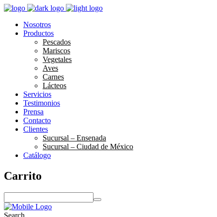
Nosotros
Productos
Pescados
Mariscos
Vegetales
Aves
Carnes
Lácteos
Servicios
Testimonios
Prensa
Contacto
Clientes
Sucursal – Ensenada
Sucursal – Ciudad de México
Catálogo
Carrito
S
e
a
Search