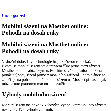
Uncategorized
Mobilní sázení na Mostbet online:
Pohodlí na dosah ruky
Mobilní sázení na Mostbet online:
Pohodlí na dosah ruky
V dnešní době, kdy technologie hraje klíčovou roli v každodenním
životě, se mobilní sázení stalo trendem číslo jedna mezi sázkaři.
Mostbet online nabízí svým uživatelům skvělou platformu, která
přináší výhody sázení přímo z mobilního zařízení. Tento článek se
zaměřuje na pohodlí, které mobilní sázení na Mostbet přináší, a jak
můžete tuto platformu maximálně využít.
Výhody mobilního sázení
Mobilní sázení má několik klíčových výhod, které jsou pro sázkaře
nezbytné. Tyto výhody zahrnují: