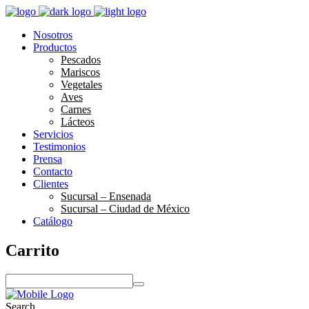
Nosotros
Productos
Pescados
Mariscos
Vegetales
Aves
Carnes
Lácteos
Servicios
Testimonios
Prensa
Contacto
Clientes
Sucursal – Ensenada
Sucursal – Ciudad de México
Catálogo
Carrito
S
e
a
Search