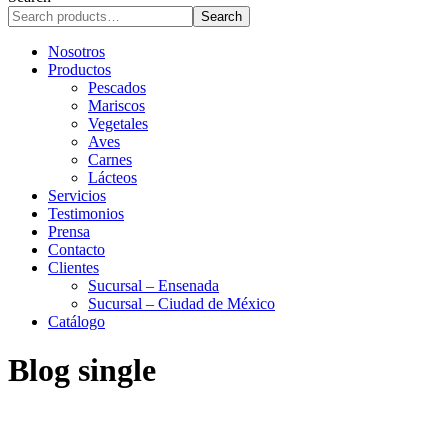
r
Search
c
h
Nosotros
Productos
Pescados
Mariscos
Vegetales
Aves
Carnes
Lácteos
Servicios
Testimonios
Prensa
Contacto
Clientes
Sucursal – Ensenada
Sucursal – Ciudad de México
Catálogo
Blog single