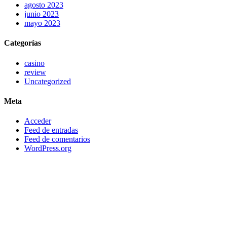
agosto 2023
junio 2023
mayo 2023
Categorías
casino
review
Uncategorized
Meta
Acceder
Feed de entradas
Feed de comentarios
WordPress.org
DIRECCIÓN ENSENADA
Calle 10, #235, Col. El Sauzal
de Rodríguez, Ensenada B.C.
C.P. 22760
DIRECCIÓN CDMX
Sierra Santa Rosa Nº exterior 49, Reforma Social, Miguel Hidalgo CDMX