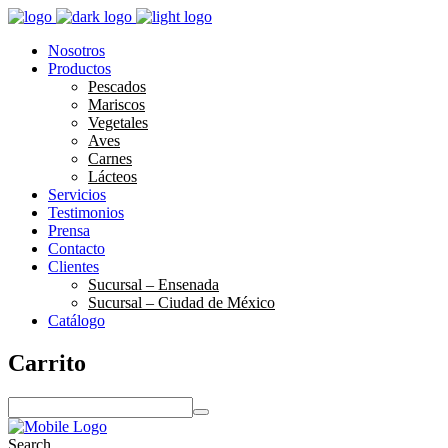
Nosotros
Productos
Pescados
Mariscos
Vegetales
Aves
Carnes
Lácteos
Servicios
Testimonios
Prensa
Contacto
Clientes
Sucursal – Ensenada
Sucursal – Ciudad de México
Catálogo
Carrito
S
e
a
Search