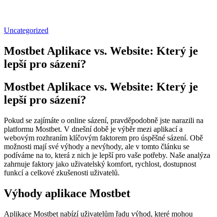
Uncategorized
Mostbet Aplikace vs. Website: Který je
lepší pro sázení?
Mostbet Aplikace vs. Website: Který je
lepší pro sázení?
Pokud se zajímáte o online sázení, pravděpodobně jste narazili na
platformu Mostbet. V dnešní době je výběr mezi aplikací a
webovým rozhraním klíčovým faktorem pro úspěšné sázení. Obě
možnosti mají své výhody a nevýhody, ale v tomto článku se
podíváme na to, která z nich je lepší pro vaše potřeby. Naše analýza
zahrnuje faktory jako uživatelský komfort, rychlost, dostupnost
funkcí a celkové zkušenosti uživatelů.
Výhody aplikace Mostbet
Aplikace Mostbet nabízí uživatelům řadu výhod, které mohou