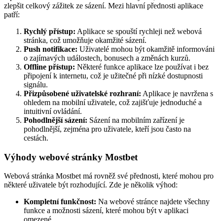
zlepšit celkový zážitek ze sázení. Mezi hlavní přednosti aplikace
patří:
Rychlý přístup:
Aplikace se spouští rychleji než webová
stránka, což umožňuje okamžité sázení.
Push notifikace:
Uživatelé mohou být okamžitě informováni
o zajímavých událostech, bonusech a změnách kurzů.
Offline přístup:
Některé funkce aplikace lze používat i bez
připojení k internetu, což je užitečné při nízké dostupnosti
signálu.
Přizpůsobené uživatelské rozhraní:
Aplikace je navržena s
ohledem na mobilní uživatele, což zajišťuje jednoduché a
intuitivní ovládání.
Pohodlnější sázení:
Sázení na mobilním zařízení je
pohodlnější, zejména pro uživatele, kteří jsou často na
cestách.
Výhody webové stránky Mostbet
Webová stránka Mostbet má rovněž své přednosti, které mohou pro
některé uživatele být rozhodující. Zde je několik výhod:
Kompletní funkčnost:
Na webové stránce najdete všechny
funkce a možnosti sázení, které mohou být v aplikaci
omezené.