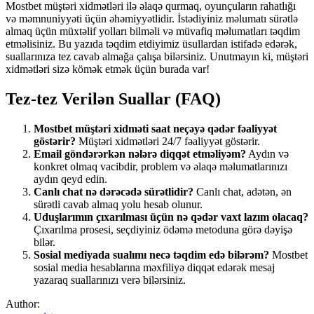
Mostbet müştəri xidmətləri ilə əlaqə qurmaq, oyunçuların rahatlığı
və məmnuniyyəti üçün əhəmiyyətlidir. İstədiyiniz məlumatı sürətlə
almaq üçün müxtəlif yolları bilməli və müvafiq məlumatları təqdim
etməlisiniz. Bu yazıda təqdim etdiyimiz üsullardan istifadə edərək,
suallarınıza tez cavab almağa çalışa bilərsiniz. Unutmayın ki, müştəri
xidmətləri sizə kömək etmək üçün burada var!
Tez-tez Verilən Suallar (FAQ)
Mostbet müştəri xidməti saat neçəyə qədər fəaliyyət
göstərir?
Müştəri xidmətləri 24/7 fəaliyyət göstərir.
Email göndərərkən nələrə diqqət etməliyəm?
Aydın və
konkret olmaq vacibdir, problem və əlaqə məlumatlarınızı
aydın qeyd edin.
Canlı chat nə dərəcədə sürətlidir?
Canlı chat, adətən, ən
sürətli cavab almaq yolu hesab olunur.
Uduşlarımın çıxarılması üçün nə qədər vaxt lazım olacaq?
Çıxarılma prosesi, seçdiyiniz ödəmə metoduna görə dəyişə
bilər.
Sosial mediyada sualımı necə təqdim edə bilərəm?
Mostbet
sosial media hesablarına məxfiliyə diqqət edərək mesaj
yazaraq suallarınızı verə bilərsiniz.
Author: