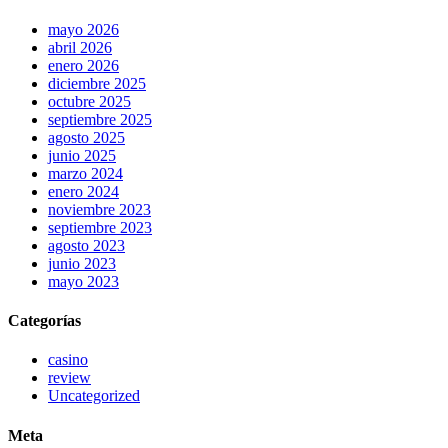
mayo 2026
abril 2026
enero 2026
diciembre 2025
octubre 2025
septiembre 2025
agosto 2025
junio 2025
marzo 2024
enero 2024
noviembre 2023
septiembre 2023
agosto 2023
junio 2023
mayo 2023
Categorías
casino
review
Uncategorized
Meta