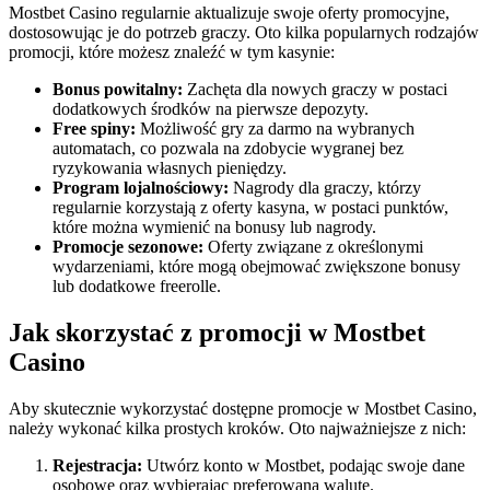
Mostbet Casino regularnie aktualizuje swoje oferty promocyjne,
dostosowując je do potrzeb graczy. Oto kilka popularnych rodzajów
promocji, które możesz znaleźć w tym kasynie:
Bonus powitalny:
Zachęta dla nowych graczy w postaci
dodatkowych środków na pierwsze depozyty.
Free spiny:
Możliwość gry za darmo na wybranych
automatach, co pozwala na zdobycie wygranej bez
ryzykowania własnych pieniędzy.
Program lojalnościowy:
Nagrody dla graczy, którzy
regularnie korzystają z oferty kasyna, w postaci punktów,
które można wymienić na bonusy lub nagrody.
Promocje sezonowe:
Oferty związane z określonymi
wydarzeniami, które mogą obejmować zwiększone bonusy
lub dodatkowe freerolle.
Jak skorzystać z promocji w Mostbet
Casino
Aby skutecznie wykorzystać dostępne promocje w Mostbet Casino,
należy wykonać kilka prostych kroków. Oto najważniejsze z nich:
Rejestracja:
Utwórz konto w Mostbet, podając swoje dane
osobowe oraz wybierając preferowaną walutę.