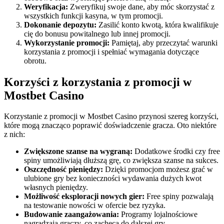
Weryfikacja:
Zweryfikuj swoje dane, aby móc skorzystać z
wszystkich funkcji kasyna, w tym promocji.
Dokonanie depozytu:
Zasilić konto kwotą, która kwalifikuje
cię do bonusu powitalnego lub innej promocji.
Wykorzystanie promocji:
Pamiętaj, aby przeczytać warunki
korzystania z promocji i spełniać wymagania dotyczące
obrotu.
Korzyści z korzystania z promocji w
Mostbet Casino
Korzystanie z promocji w Mostbet Casino przynosi szereg korzyści,
które mogą znacząco poprawić doświadczenie gracza. Oto niektóre
z nich:
Zwiększone szanse na wygraną:
Dodatkowe środki czy free
spiny umożliwiają dłuższą grę, co zwiększa szanse na sukces.
Oszczędność pieniędzy:
Dzięki promocjom możesz grać w
ulubione gry bez konieczności wydawania dużych kwot
własnych pieniędzy.
Możliwość eksploracji nowych gier:
Free spiny pozwalają
na testowanie nowości w ofercie bez ryzyka.
Budowanie zaangażowania:
Programy lojalnościowe
nagradzają graczy, co zachęca do dalszej gry.