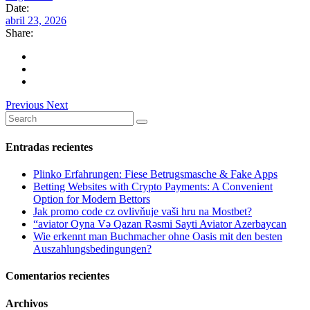
Date:
abril 23, 2026
Share:
Previous
Next
Search
for:
Entradas recientes
Plinko Erfahrungen: Fiese Betrugsmasche & Fake Apps
Betting Websites with Crypto Payments: A Convenient
Option for Modern Bettors
Jak promo code cz ovlivňuje vaši hru na Mostbet?
“aviator Oyna Və Qazan Rəsmi Sayti Aviator Azerbaycan
Wie erkennt man Buchmacher ohne Oasis mit den besten
Auszahlungsbedingungen?
Comentarios recientes
Archivos