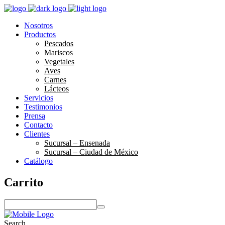
Nosotros
Productos
Pescados
Mariscos
Vegetales
Aves
Carnes
Lácteos
Servicios
Testimonios
Prensa
Contacto
Clientes
Sucursal – Ensenada
Sucursal – Ciudad de México
Catálogo
Carrito
S
e
a
Search