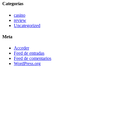
Categorías
casino
review
Uncategorized
Meta
Acceder
Feed de entradas
Feed de comentarios
WordPress.org
DIRECCIÓN ENSENADA
Calle 10, #235, Col. El Sauzal
de Rodríguez, Ensenada B.C.
C.P. 22760
DIRECCIÓN CDMX
Sierra Santa Rosa Nº exterior 49, Reforma Social, Miguel Hidalgo CDMX
C.P. 11650
CONTACTO
+646 175 8504