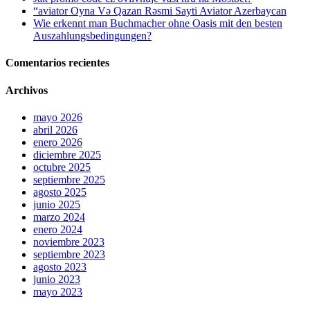
“aviator Oyna Və Qazan Rəsmi Sayti Aviator Azerbaycan
Wie erkennt man Buchmacher ohne Oasis mit den besten
Auszahlungsbedingungen?
Comentarios recientes
Archivos
mayo 2026
abril 2026
enero 2026
diciembre 2025
octubre 2025
septiembre 2025
agosto 2025
junio 2025
marzo 2024
enero 2024
noviembre 2023
septiembre 2023
agosto 2023
junio 2023
mayo 2023