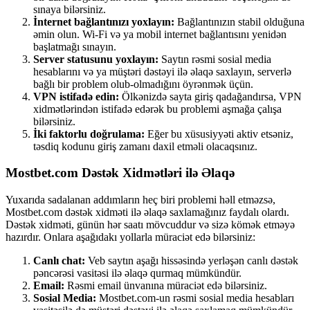
sınaya bilərsiniz.
İnternet bağlantınızı yoxlayın:
Bağlantınızın stabil olduğuna
əmin olun. Wi-Fi və ya mobil internet bağlantısını yenidən
başlatmağı sınayın.
Server statusunu yoxlayın:
Saytın rəsmi sosial media
hesablarını və ya müştəri dəstəyi ilə əlaqə saxlayın, serverlə
bağlı bir problem olub-olmadığını öyrənmək üçün.
VPN istifadə edin:
Ölkənizdə sayta giriş qadağandırsa, VPN
xidmətlərindən istifadə edərək bu problemi aşmağa çalışa
bilərsiniz.
İki faktorlu doğrulama:
Eğer bu xüsusiyyəti aktiv etsəniz,
təsdiq kodunu giriş zamanı daxil etməli olacaqsınız.
Mostbet.com Dəstək Xidmətləri ilə Əlaqə
Yuxarıda sadalanan addımların heç biri problemi həll etməzsə,
Mostbet.com dəstək xidməti ilə əlaqə saxlamağınız faydalı olardı.
Dəstək xidməti, günün hər saatı mövcuddur və sizə kömək etməyə
hazırdır. Onlara aşağıdakı yollarla müraciət edə bilərsiniz:
Canlı chat:
Veb saytın aşağı hissəsində yerləşən canlı dəstək
pəncərəsi vasitəsi ilə əlaqə qurmaq mümkündür.
Email:
Rəsmi email ünvanına müraciət edə bilərsiniz.
Sosial Media:
Mostbet.com-un rəsmi sosial media hesabları