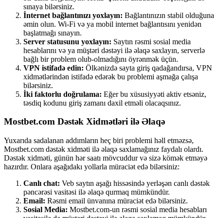
sınaya bilərsiniz.
İnternet bağlantınızı yoxlayın:
Bağlantınızın stabil olduğuna
əmin olun. Wi-Fi və ya mobil internet bağlantısını yenidən
başlatmağı sınayın.
Server statusunu yoxlayın:
Saytın rəsmi sosial media
hesablarını və ya müştəri dəstəyi ilə əlaqə saxlayın, serverlə
bağlı bir problem olub-olmadığını öyrənmək üçün.
VPN istifadə edin:
Ölkənizdə sayta giriş qadağandırsa, VPN
xidmətlərindən istifadə edərək bu problemi aşmağa çalışa
bilərsiniz.
İki faktorlu doğrulama:
Eğer bu xüsusiyyəti aktiv etsəniz,
təsdiq kodunu giriş zamanı daxil etməli olacaqsınız.
Mostbet.com Dəstək Xidmətləri ilə Əlaqə
Yuxarıda sadalanan addımların heç biri problemi həll etməzsə,
Mostbet.com dəstək xidməti ilə əlaqə saxlamağınız faydalı olardı.
Dəstək xidməti, günün hər saatı mövcuddur və sizə kömək etməyə
hazırdır. Onlara aşağıdakı yollarla müraciət edə bilərsiniz:
Canlı chat:
Veb saytın aşağı hissəsində yerləşən canlı dəstək
pəncərəsi vasitəsi ilə əlaqə qurmaq mümkündür.
Email:
Rəsmi email ünvanına müraciət edə bilərsiniz.
Sosial Media:
Mostbet.com-un rəsmi sosial media hesabları