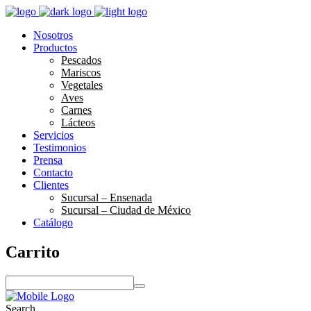
Nosotros
Productos
Pescados
Mariscos
Vegetales
Aves
Carnes
Lácteos
Servicios
Testimonios
Prensa
Contacto
Clientes
Sucursal – Ensenada
Sucursal – Ciudad de México
Catálogo
Carrito
S
e
a
Search