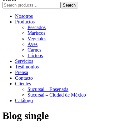
r
Search
c
h
Nosotros
Productos
Pescados
Mariscos
Vegetales
Aves
Carnes
Lácteos
Servicios
Testimonios
Prensa
Contacto
Clientes
Sucursal – Ensenada
Sucursal – Ciudad de México
Catálogo
Blog single