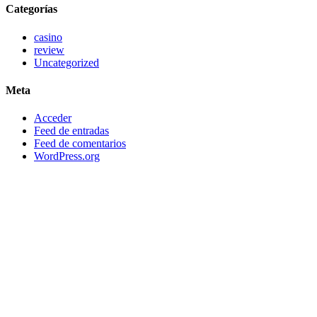
Categorías
casino
review
Uncategorized
Meta
Acceder
Feed de entradas
Feed de comentarios
WordPress.org
DIRECCIÓN ENSENADA
Calle 10, #235, Col. El Sauzal
de Rodríguez, Ensenada B.C.
C.P. 22760
DIRECCIÓN CDMX
Sierra Santa Rosa Nº exterior 49, Reforma Social, Miguel Hidalgo CDMX
C.P. 11650
CONTACTO
+646 175 8504