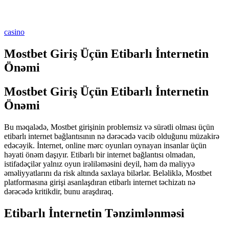
casino
Mostbet Giriş Üçün Etibarlı İnternetin
Önəmi
Mostbet Giriş Üçün Etibarlı İnternetin
Önəmi
Bu məqalədə, Mostbet girişinin problemsiz və sürətli olması üçün
etibarlı internet bağlantısının nə dərəcədə vacib olduğunu müzakirə
edəcəyik. İnternet, online mərc oyunları oynayan insanlar üçün
həyati önəm daşıyır. Etibarlı bir internet bağlantısı olmadan,
istifadəçilər yalnız oyun irəliləməsini deyil, həm də maliyyə
əməliyyatlarını da risk altında saxlaya bilərlər. Beləliklə, Mostbet
platformasına girişi asanlaşdıran etibarlı internet təchizatı nə
dərəcədə kritikdir, bunu araşdıraq.
Etibarlı İnternetin Tənzimlənməsi