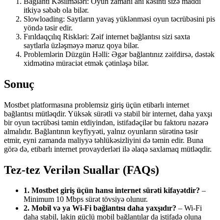
Bağlantı Kəsilmələri: Oyun zamanı ani kəsinti sizə maddi
itkiyə səbəb ola bilər.
Slowloading: Saytların yavaş yüklənməsi oyun təcrübəsini pis
yöndə təsir edir.
Fırıldaqçılıq Riskləri: Zəif internet bağlantısı sizi saxta
saytlarla üzləşməyə məruz qoya bilər.
Problemlərin Düzgün Həlli: Əgər bağlantınız zəifdirsə, dəstək
xidmətinə müraciət etmək çətinləşə bilər.
Sonuç
Mostbet platformasına problemsiz giriş üçün etibarlı internet
bağlantısı mütləqdir. Yüksək sürətli və stabil bir internet, daha yaxşı
bir oyun təcrübəsi təmin etdiyindən, istifadəçilər bu faktoru nəzərə
almalıdır. Bağlantının keyfiyyəti, yalnız oyunların sürətinə təsir
etmir, eyni zamanda maliyyə təhlükəsizliyini də təmin edir. Buna
görə də, etibarlı internet provayderləri ilə əlaqə saxlamaq mütləqdir.
Tez-tez Verilən Suallar (FAQs)
1. Mostbet giriş üçün hansı internet sürəti kifayətdir?
–
Minimum 10 Mbps sürət tövsiyə olunur.
2. Mobil və ya Wi-Fi bağlantısı daha yaxşıdır?
– Wi-Fi
daha stabil, lakin güclü mobil bağlantılar da istifadə oluna