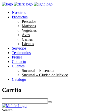
Nosotros
Productos
Pescados
Mariscos
Vegetales
Aves
Carnes
Lácteos
Servicios
Testimonios
Prensa
Contacto
Clientes
Sucursal – Ensenada
Sucursal – Ciudad de México
Catálogo
Carrito
S
e
a
Search